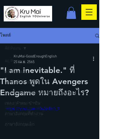
โพสต์
All Posts
KruMai-GoodEnoughEnglish
All Posts
25 เม.ย. 2565
"I am inevitable." ที่
คลิปทั้งหมด
Thanos พูดใน Avengers
เทคนิคฝึกภาษา
Endgame หมายถึงอะไร?
ประโยค/คำศัพท์/แกรมม่า
เพลง/คำคม/ขำขัน
https://youtu.be/n0u2oiBv3_Y
ภาษาอังกฤษที่ทำงาน
ภาษาอังกฤษเด็ก