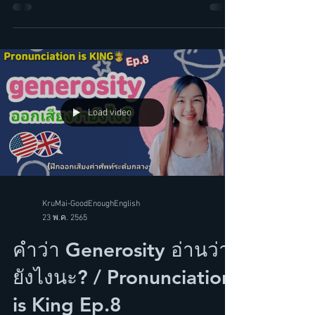
ตลอดชีวิตค่ะ!
Load video
KruMai-GoodEnoughEnglish
23 พ.ค. 2565
คำว่า Generosity อ่านว่า