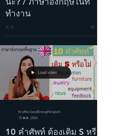
"heads-up" แปลว่าอะไร
นะ? / ภาษาอังกฤษในที่
ทำงาน
Load video
KruMai-GoodEnoughEnglish