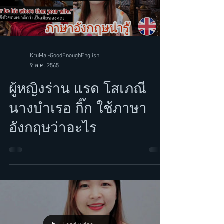
Load video
KruMai-GoodEnoughEnglish
9 ต.ค. 2565
ผู้หญิงร่าน แรด โสเภณี
นางบำเรอ กิ๊ก ใช้ภาษา
อังกฤษว่าอะไร