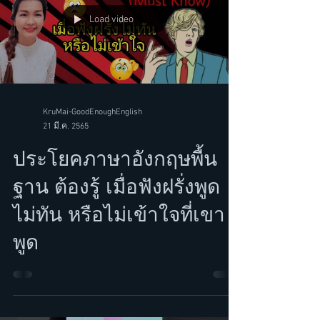
Load video
KruMai-GoodEnoughEnglish
21 มี.ค. 2565
ประโยคภาษาอังกฤษพื้น
ฐาน ต้องรู้ เมื่อฟังฝรั่งพูด
ไม่ทัน หรือไม่เข้าใจที่เขา
พูด