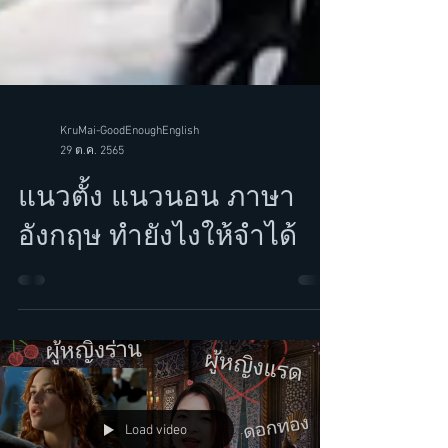
KruMai-GoodEnoughEnglish
29 ต.ค. 2565
แนวตั้ง แนวนอน ภาษา
อังกฤษ ทำยังไงให้จำได้