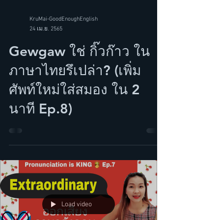
KruMai-GoodEnoughEnglish
24 เม.ย. 2565
Gewgaw ใช่ กิ๊วก๊าว ใน
ภาษาไทยรึเปล่า? (เพิ่ม
ศัพท์ใหม่ใส่สมอง ใน 2
นาที Ep.8)