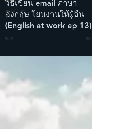
วิธีเขียน email ภาษา
ทำงาน
ภาษาอังกฤษ
อังกฤษ โยนงานให้ผู้อื่น
เด็ก
(English at work ep 13)