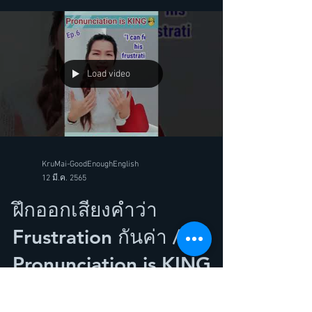
Load video
KruMai-GoodEnoughEnglish
12 มี.ค. 2565
ฝึกออกเสียงคำว่า
Frustration กันค่า /