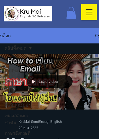
บล็อก
คลิปทั้งหมด
All Posts
คลิปทั้งหมด
เทคนิคฝึก
Load video
ภาษา
ประโยค/คำ
ศัพท์/แกรมม่า
เพลง/คำคม/
KruMai-GoodEnoughEnglish
ขำขัน
20 ธ.ค. 2565
ภาษาอังกฤษที่