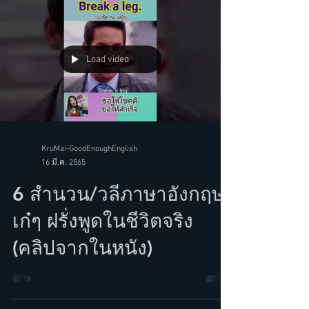
Load video
KruMai-GoodEnoughEnglish
16 มี.ค. 2565
6 สำนวน/วลีภาษาอังกฤษ
เก๋ๆ ฝรั่งพูดในชีวิตจริง
(คลิปจากในหนัง)