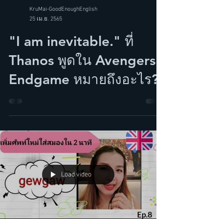
KruMai-GoodEnoughEnglish
25 เม.ย. 2565
"I am inevitable." ที่
Thanos พูดใน Avengers
Endgame หมายถึงอะไร?
Load video