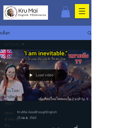
บล็อก
All Posts
All Posts
คลิปทั้งหมด
เทคนิคฝึก
Load video
ภาษา
ประโยค/
คำศัพท์/แก
รมม่า
KruMai-GoodEnoughEnglish
เพลง/
25 เม.ย. 2565
คำคม/ขำ
ขัน