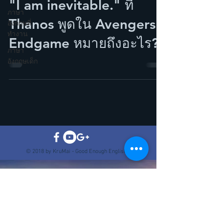
"I am inevitable." ที่
ภาษา
Thanos พูดใน Avengers
อังกฤษที่
ทำงาน
Endgame หมายถึงอะไร?
ภาษา
อังกฤษเด็ก
© 2018 by KruMai - Good Enough English.