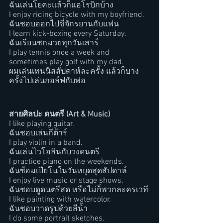
ฉันเล่นโยคะแล้วก็แอโรบิกบ้าง
I enjoy riding bicycle with my boyfriend.
ฉันชอบออกไปขี่จักรยานกับแฟน
I learn kick-boxing every Saturday.
ฉันเรียนชกมวยทุกวันเสาร์
I play tennis once a week and 
sometimes play golf with my dad.
ผมเล่นเทนนิสสัปดาห์ละครั้ง แล้วก็บาง
ครั้งไปเล่นกอล์ฟกับพ่อ
สายศิลปะ ดนตรี (Art & Music)
I like playing guitar.
ฉันชอบเล่นกีต้าร์
I play violin in a band.
ฉันเล่นไวโอลินกับวงดนตรี
I practice piano on the weekends.
ฉันซ้อมเปียโนในวันหยุดสุดสัปดาห์
I enjoy live music or stage shows.
ฉันชอบดูดนตรีสด หรือไม่ก็พวกละครเวที
I like painting with watercolor.
ฉันชอบวาดรูปด้วยสีน้ำ
I do some portrait sketches.