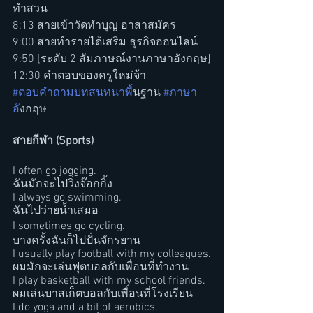
ทำสวน
8:13 สายเข้าวัดทำบุญ อาสาสมัคร
9:00 สายทำรายได้เสริม ธุรกิจออนไลน์
9:50 [ระดับ 2 สัมภาษณ์งานภาษาอังกฤษ]
12:30 คำตอบของครูใหม่จ้า
#ตอบคำถามบทสนทนาพ
ื้นฐาน 
#ภาษา
อ
ังกฤษ
สายกีฬา (Sports)
I often go jogging.
ฉันมักจะไปวิ่งจ๊อกกิ้ง
I always go swimming. 
ฉันไปว่ายน้ำเสมอ
I sometimes go cycling.
บางครั้งฉันก็ไปปั่นจักรยาน
I usually play football with my colleagues.
ผมมักจะเล่นฟุตบอลกับเพื่อนที่ทำงาน
I play basketball with my school friends.
ผมเล่นบาสเก็ตบอลกับเพื่อนที่โรงเรียน
I do yoga and a bit of aerobics.