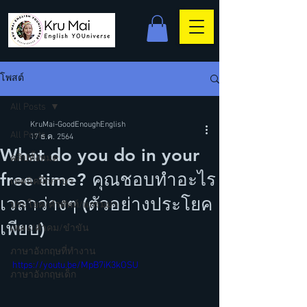
โพสต์
All Posts
KruMai-GoodEnoughEnglish
All Posts
17 ธ.ค. 2564
What do you do in your
คลิปทั้งหมด
free time? คุณชอบทำอะไร
เทคนิคฝึกภาษา
เวลาว่างๆ (ตัวอย่างประโยค
ประโยค/คำศัพท์/แกรมม่า
เพียบ)
เพลง/คำคม/ขำขัน
ภาษาอังกฤษที่ทำงาน
https://youtu.be/MpB7iK3kOSU
ภาษาอังกฤษเด็ก