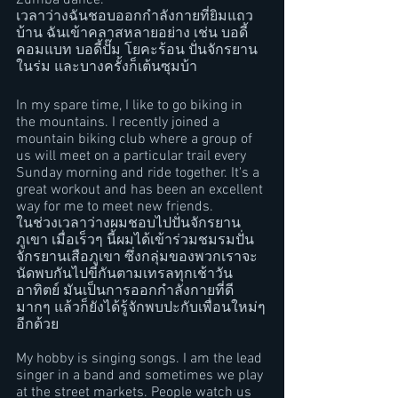
Zumba dance.
เวลาว่างฉันชอบออกกำลังกายที่ยิมแถว
บ้าน ฉันเข้าคลาสหลายอย่าง เช่น บอดี้
คอมแบท บอดี้ปั๊ม โยคะร้อน ปั่นจักรยาน
ในร่ม และบางครั้งก็เต้นซุมบ้า
In my spare time, I like to go biking in 
the mountains. I recently joined a 
mountain biking club where a group of 
us will meet on a particular trail every 
Sunday morning and ride together. It's a 
great workout and has been an excellent 
way for me to meet new friends.
ในช่วงเวลาว่างผมชอบไปปั่นจักรยาน
ภูเขา เมื่อเร็วๆ นี้ผมได้เข้าร่วมชมรมปั่น
จักรยานเสือภูเขา ซึ่งกลุ่มของพวกเราจะ
นัดพบกันไปขี่กันตามเทรลทุกเช้าวัน
อาทิตย์ มันเป็นการออกกำลังกายที่ดี
มากๆ แล้วก็ยังได้รู้จักพบปะกับเพื่อนใหม่ๆ
อีกด้วย
My hobby is singing songs. I am the lead 
singer in a band and sometimes we play 
at the street markets. People watch us 