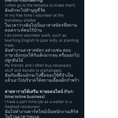
(Merits/Volunteering)
I often go to the temples to make merit. 
ฉันมักจะไปทำบุญที่วัด
In my free time I volunteer at the 
homeless shelter.
ในเวลาว่างฉันไปเป็นอาสาสมัครที่สถาน
สงเคราะห์คนไร้บ้าน
I do some volunteer work, such as 
teaching English to poor kids, or planting 
trees. 
ฉันทำงานอาสาสมัคร อย่างเช่น สอน
ภาษาอังกฤษให้กับเด็กยากจน หรือออกไป
ปลูกต้นไม้
My friends and I often buy necessary 
stuff and donate to orphanages.
ฉันกับเพื่อนมักจะไปซื้อของใช้ที่จำเป็น
แล้วเอาไปบริจาคให้สถานเลี้ยงเด็กกำพร้า
สายหารายได้เสริม ขายออนไลน์ (Part-
time/online business)
I have a part-time job as a waiter in a 
Seafood restaurant.
ฉันไปทำงานพาร์ทไทม์เป็นพนักงานเสิร์ฟ
ในร้านอาหารทะเล