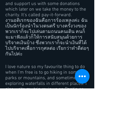
and support us with some donations 
which later on we take the money to the 
charity. It’s called pay-it-forward.  
งานอดิเรกของฉันคือการร้องเพลงค่ะ ฉัน
เป็นนักร้องนำในวงดนตรี บางครั้งวงของ
พวกเราก็จะไปเล่นตามถนนคนเดิน คนก็
จะมาฟังแล้วก็ให้การสนับสนุนด้วยการ
บริจาคเงินบ้าง ซึ่งพวกเราก็จะนำเงินที่ได้
ไปบริจาคเพื่อการกุศลต่อ เรียกว่าทำดีต่อๆ
กันไปค่ะ
I love nature so my favourite thing to do 
when I’m free is to go hiking in some 
parks or mountains, and sometimes 
exploring waterfalls in different places. I 
also write my trip reviews on Pantip or 
my Facebook page. 
ฉันเป็นคนชอบธรรมชาติ ดังนั้นสิ่งที่ฉัน
ชอบทำในเวลาว่างก็คือ การไปเดินป่า
ตามสวนสาธารณะบ้าง หรือไต่เขาบ้าง 
บางครั้งก็ออกไปสำรวจน้ำตกตามสถานที่
ต่างๆ ฉันยังมีเขียนรีวิวการเดินทางของ
ฉันในพันทิป หรือเฟสบุ๊คเพจด้วย