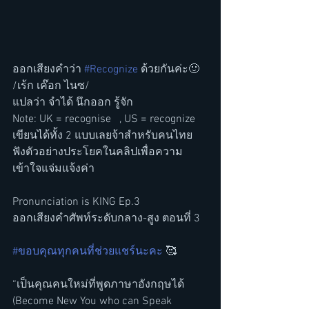
ออกเสียงคำว่า 
#Recognize
 ด้วยกันค่ะ🙂 
/เร้ก เค๊อก ไนซ/
แปลว่า จำได้ นึกออก รู้จัก
Note: UK = recognise   , US = recognize 
เขียนได้ทั้ง 2 แบบเลยจ้าสำหรับคนไทย
ฟังตัวอย่างประโยคในคลิปเพื่อความ
เข้าใจแจ่มแจ้งค่า
Pronunciation is KING Ep.3 
ออกเสียงคำศัพท์ระดับกลาง-สูง ตอนที่ 3 
#ขอบคุณทุกคนที่ช่วยแชร์นะคะ
 🥰  
“เป็นคุณคนใหม่ที่พูดภาษาอังกฤษได้ 
(Become New You who can Speak 