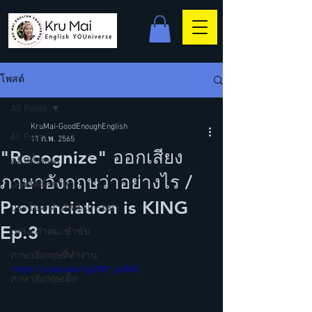
โพสต์
All Posts
KruMai-GoodEnoughEnglish
All Posts
11 ก.พ. 2565
"Recognize" ออกเสียง
คลิปทั้งหมด
ภาษาอังกฤษว่าอย่างไร /
เทคนิคฝึกภาษา
Pronunciation is KING
ประโยค/คำศัพท์/แกรมม่า
Ep.3
เพลง/คำคม/ขำขัน
ภาษาอังกฤษที่ทำงาน
https://youtu.be/ng2WY_ucIME
ภาษาอังกฤษเด็ก