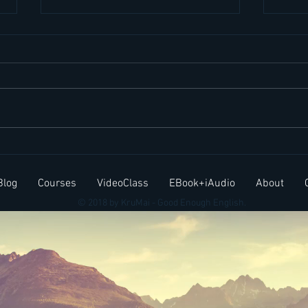
สำนวนภาษาอังกฤษ Elephant
ประโ
in the room
บ่อยใ
Blog
Courses
VideoClass
EBook+iAudio
About
© 2018 by KruMai - Good Enough English.