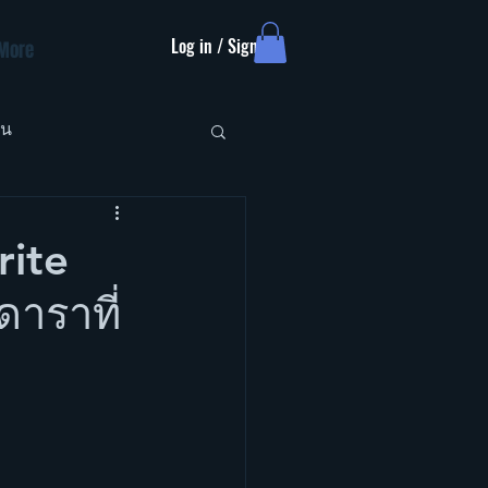
Log in / Sign up
More
ัน
rite
าราที่