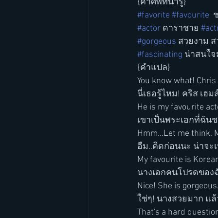
{คำศัพท์น่ารู้}
#favorite
#favourite
 
#actor
 ดาราชาย 
#act
#gorgeous
 สวยงาม สว
#fascinating
 น่าสนใจ
{คำแปล}
You know what! Chris 
นี่เธอรู้ไหม! คริส เ
He is my favourite act
เขาเป็นพระเอกที่ฉั
Hmm...Let me think. 
อืม..คิดก่อนนะ น่าจะเป
My favourite is Korea
นางเอกคนโปรดของฉัน
Nice! She is gorgeous
ใช่ๆ! นางสวยมาก แล้
That's a hard question.