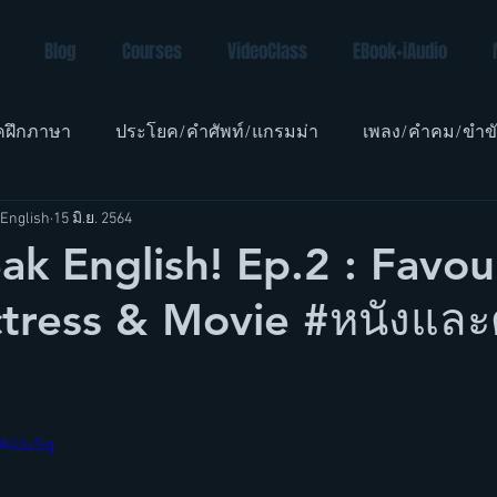
Blog
Courses
VideoClass
EBook+iAudio
คฝึกภาษา
ประโยค/คำศัพท์/แกรมม่า
เพลง/คำคม/ขำข
English
15 มิ.ย. 2564
อังกฤษเด็ก
ak English! Ep.2 : Favou
tress & Movie #หนังและด
aAiUuSg