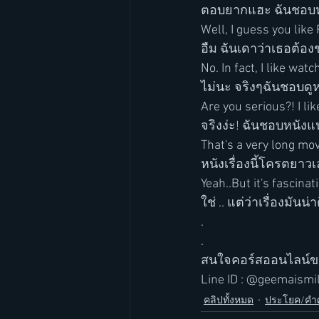
ตอบยากแฮะ ฉันชอบห
Well, I guess you lik
อืม ฉันเดาว่าเธอต้
No. In fact, I like wat
ไม่นะ จริงๆฉันชอบดู
Are you serious?! I li
จริงง่ะ! ฉันชอบหนัง
That's a very long mov
หนังเรื่องนี้โครตยาว
Yeah..But it's fascinati
ใช่ .. แต่ว่าเรื่องมั
.
.
สนใจคอร์สออนไลน์ของ
Line ID : @geemaismile
คลิปทั้งหมด
ประโยค/คำศ