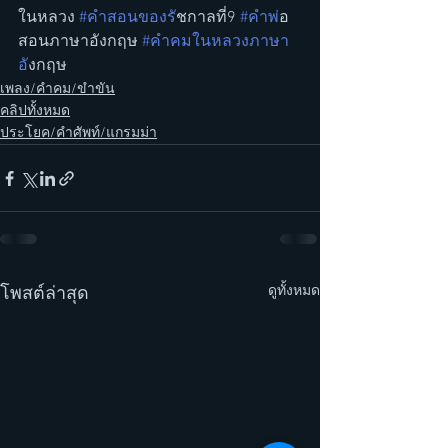
ในหลวง 
#คำสอนของร
ัชกาลที่9 
#คำพ
่อ
สอนภาษาอังกฤษ 
#คำคมในหลวงภาษา
อ
ังกฤษ
เพลง/คำคม/ขำขัน
คลิปทั้งหมด
ประโยค/คำศัพท์/แกรมม่า
ดูทั้งหมด
โพสต์ล่าสุด