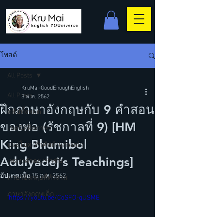
โพสต์
All Posts
KruMai-GoodEnoughEnglish
All Posts
8 พ.ค. 2562
ฝึกภาษาอังกฤษกับ 9 คำสอน
คลิปทั้งหมด
ของพ่อ (รัชกาลที่ 9) [HM
เทคนิคฝึกภาษา
King Bhumibol
ประโยค/คำศัพท์/แกรมม่า
Adulyadej’s Teachings]
เพลง/คำคม/ขำขัน
อัปเดตเมื่อ
15 ก.ค. 2562
ภาษาอังกฤษที่ทำงาน
ภาษาอังกฤษเด็ก
https://youtu.be/CoSFO-qUSME