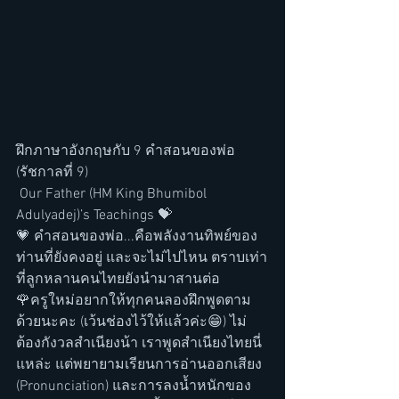
ฝึกภาษาอังกฤษกับ 9 คำสอนของพ่อ 
(รัชกาลที่ 9)
 Our Father (HM King Bhumibol 
Adulyadej)’s Teachings 💝
💗 คำสอนของพ่อ...คือพลังงานทิพย์ของ
ท่านที่ยังคงอยู่ และจะไม่ไปไหน ตราบเท่า
ที่ลูกหลานคนไทยยังนำมาสานต่อ 
🌹ครูใหม่อยากให้ทุกคนลองฝึกพูดตาม
ด้วยนะคะ (เว้นช่องไว้ให้แล้วค่ะ😁) ไม่
ต้องกังวลสำเนียงน้า เราพูดสำเนียงไทยนี่
แหล่ะ แต่พยายามเรียนการอ่านออกเสียง 
(Pronunciation) และการลงน้ำหนักของ