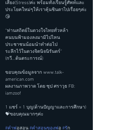
เสียง(Stress)ค่ะ พร้อมทั้งเรียนรู้ศัพท์และ
ประโยคใหม่ๆให้เราคุ้นชินตาไปเรื่อยๆค่ะ
😘
“ท่านสถิตย์ในดวงใจไทยทั่วหล้า
คนบนฟ้ามองลงมามิไปไหน
ประชาชนน้อมนำทำต่อไป
ระลึกไว้ในดวงจิตนิจนิรันดร์” 
(กวี...ต้นตระการณ์)
ขอบคุณข้อมูลจาก www.talk-
american.com
ผลงานภาพวาด โดย ซุป ศราวุธ FB: 
iamzoof
1 แชร์ = 1 บุญ(ด้านปัญญาและการศึกษา)
💝ขอบคุณมากๆค่ะ
#คำพ
่อสอน 
#คำสอนของพ
่อ 
#ร
ัก