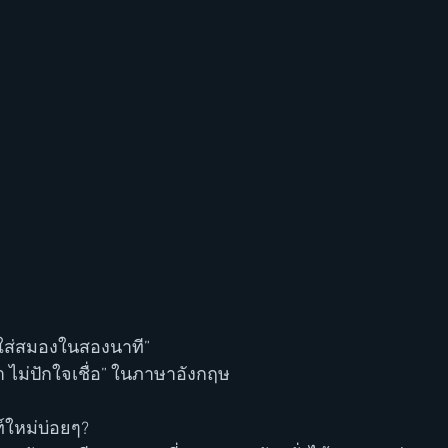
ม่ใส่สมองในสองนาที”
งขา ไม่ปักใจเชื่อ” ในภาษาอังกฤษ
์ใหม่บ่อยๆ? 