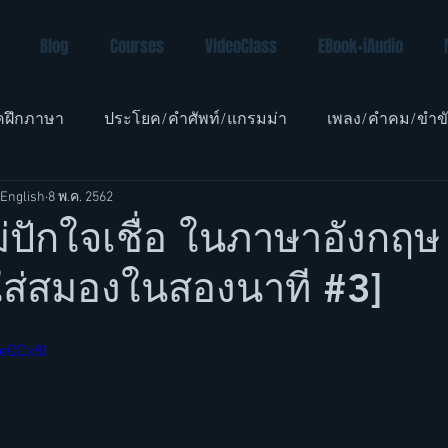
Blog
Courses
VideoClass
EBook+iAudio
คฝึกภาษา
ประโยค/คำศัพท์/แกรมม่า
เพลง/คำคม/ขำข
English
8 พ.ค. 2562
อังกฤษเด็ก
ม่ปักใจเชื่อ ในภาษาอังกฤษ [
่ใส่สมองในสองนาที #3]
ZeQDx8I