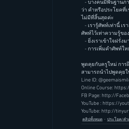
   - บางคนมีพื้นฐานภาษาอังกฤษดีพอสมควรที่จะสนทนากับฝรั่งได้ตลอด แต่เราเคยสังเกตไหมคะ
ว่า คำหรือประโยคที่เร
ไม่มีที่สิ้นสุดค่ะ  
   - เรารู้ศัพท์เท่านี้ เราสื่อสารได้แล้ว แต่...ไม่ได้หมายความว่าคนที่เราคุยด้วย(ฝรั่ง) เค้าจะจำกัดคำ
ศัพท์ไว้เท่าความรู้ของเ
   - ยิ่งเราเข้าใจฝร
   - การเพิ่มคำศัพ
พูดคุยกับครูใหม่ การ
สามารถนำไปพูดคุยใน
Line ID: @geemaismil
Online Course: http
FB Page: http://Fac
YouTube : https://yo
YouTube: http://tinyu
คลิปทั้งหมด
ประโยค/คำศ