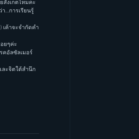
...การเรียนรู้
ื่อยๆค่ะ
รคอัลซัลเมอร์
และจิตใต้สำนึก 