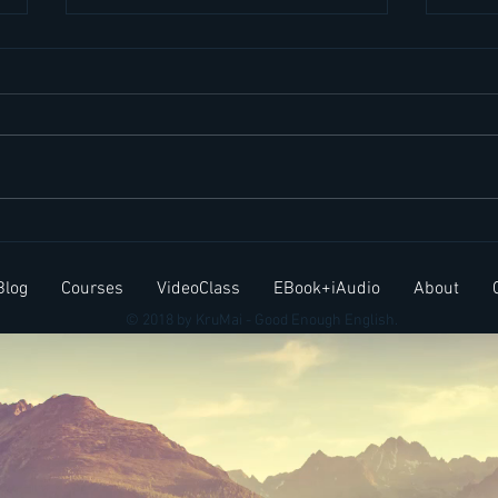
สำนวนภาษาอังกฤษ Elephant
ประโ
in the room
บ่อยใ
Blog
Courses
VideoClass
EBook+iAudio
About
© 2018 by KruMai - Good Enough English.