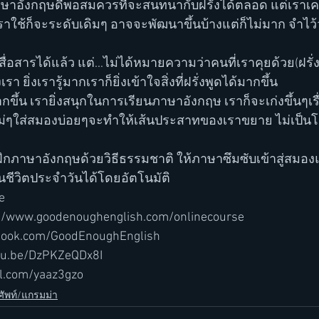
าใช้ก็จะระดับเดิมๆ อาจจะพัฒนาขึ้นบ้างแต่ก็ไม่มาก จำไว้ว่า
รา ยิ่งเรารู้มากเราก็ยิ่งเข้าใจสิ่งที่ฝรั่งพูดได้มากขึ้น
ั่งมากขึ้น เรายิ่งสนุกในการเรียนภาษาอังกฤษ เราก็จะเก่งขึ้นๆเร
ท์ใหม่ๆใส่สมองบ่อยๆจะทำให้เส้นประสาทของเราขยาย ไม่เป็นโ
ฝึกภาษาอังกฤษด้วยวิธีธรรมชาติ ให้ภาษาซึมซับเข้าสู่สมอง
ชีวิตประจำวันได้โดยอัตโนมัติ
e
s://www.goodenoughenglish.com/onlinecourse
ebook.com/GoodEnoughEnglish
utu.be/DzPKZeQDx8I
rl.com/yaaz3gzo
ัพท์/แกรมม่า