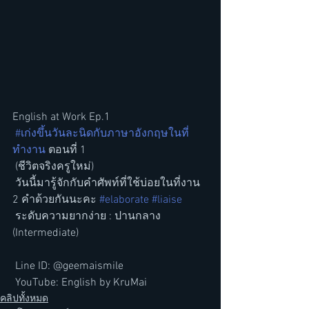
English at Work Ep.1
#เก่งขึ้นวันละนิดกับภาษาอังกฤษในที่
ทำงาน
 ตอนที่ 1
 (ชีวิตจริงครูใหม่)
 วันนี้มารู้จักกับคำศัพท์ที่ใช้บ่อยในที่งาน 
2 คำด้วยกันนะคะ 
#elaborate
#liaise
 ระดับความยากง่าย : ปานกลาง 
(Intermediate) 
 Line ID: @geemaismile
 YouTube: English by KruMai
คลิปทั้งหมด