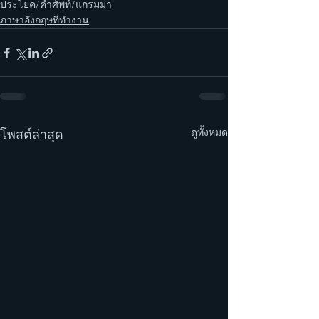
ประโยค/คำศัพท์/แกรมม่า
ภาษาอังกฤษที่ทำงาน
ดูทั้งหมด
โพสต์ล่าสุด