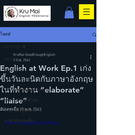
โพสต์
All Posts
KruMai-GoodEnoughEnglish
All Posts
2 ก.ย. 2562
English at Work Ep.1 เก่ง
คลิปทั้งหมด
ขึ้นวันละนิดกับภาษาอังกฤษ
เทคนิคฝึกภาษา
ในที่ทำงาน “elaborate”
ประโยค/คำศัพท์/แกรมม่า
“liaise”
เพลง/คำคม/ขำขัน
อัปเดตเมื่อ
25 ม.ค. 2563
ภาษาอังกฤษที่ทำงาน
ภาษาอังกฤษเด็ก
https://youtu.be/8-OtvwZ6UgI