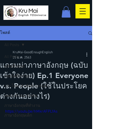
โพสต์
All Posts
KruMai-GoodEnoughEnglish
All Posts
25 ม.ค. 2563
แกรมม่าภาษาอังกฤษ (ฉบับ
คลิปทั้งหมด
เข้าใจง่าย) Ep.1 Everyone
เทคนิคฝึกภาษา
v.s. People (ใช้ในประโยค
ประโยค/คำศัพท์/แกรมม่า
ต่างกันอย่างไร)
เพลง/คำคม/ขำขัน
ภาษาอังกฤษที่ทำงาน
https://youtu.be/hMkrAFPLfAs
ภาษาอังกฤษเด็ก