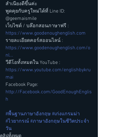
สำเนียงดีขึ้นค่ะ  
พูดคุยกับครูใหม่ได้ที่ Line ID: 
@geemaismile
เว็บไซต์ / บล๊อกสอนภาษาฟรี : 
https://www.goodenoughenglish.com
รายละเอียดคอร์สออนไลน์ :  
https://www.goodenoughenglish.com/o
nl...
วีดีโอทั้งหมดใน YouTube : 
https://www.youtube.com/englishbykru
mai
Facebook Page: 
http://Facebook.com/GoodEnoughEnglis
h
#พื้นฐานภาษาอังกฤษ
#เก่งแกรมม่า
#ไวยากรณ์
#ภาษาอังกฤษในชีวิตประจำ
วัน
คลิปทั้งหมด