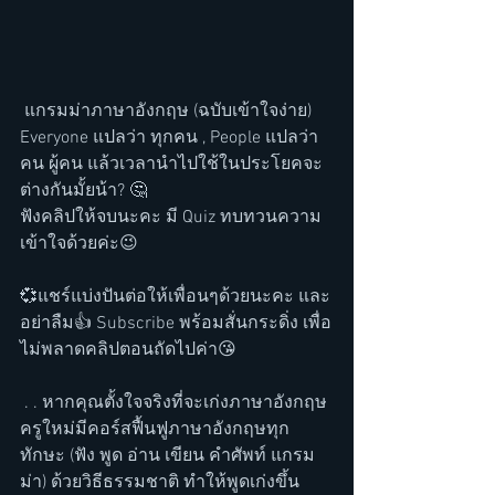
 แกรมม่าภาษาอังกฤษ (ฉบับเข้าใจง่าย)  
Everyone แปลว่า ทุกคน , People แปลว่า 
คน ผู้คน แล้วเวลานำไปใช้ในประโยคจะ
ต่างกันมั้ยน้า? 🤔 
ฟังคลิปให้จบนะคะ มี Quiz ทบทวนความ
เข้าใจด้วยค่ะ😉  
💞แชร์แบ่งปันต่อให้เพื่อนๆด้วยนะคะ และ
อย่าลืม👍 Subscribe พร้อมสั่นกระดิ่ง เพื่อ
ไม่พลาดคลิปตอนถัดไปค่า😘
 . . หากคุณตั้งใจจริงที่จะเก่งภาษาอังกฤษ 
ครูใหม่มีคอร์สฟื้นฟูภาษาอังกฤษทุก
ทักษะ (ฟัง พูด อ่าน เขียน คำศัพท์ แกรม
ม่า) ด้วยวิธีธรรมชาติ ทำให้พูดเก่งขึ้น 