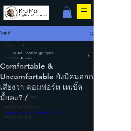
โพสต์
All Posts
KruMai-GoodEnoughEnglish
All Posts
25 ม.ค. 2565
Comfortable &
คลิปทั้งหมด
Uncomfortable ยังมีคนออก
เทคนิคฝึกภาษา
เสียงว่า คอมฟอร์ท เทเบิ้ล
ประโยค/คำศัพท์/แกรมม่า
มั้ยคะ? /
เพลง/คำคม/ขำขัน
ภาษาอังกฤษที่ทำงาน
https://youtu.be/eBvMhcPLN9w
ภาษาอังกฤษเด็ก