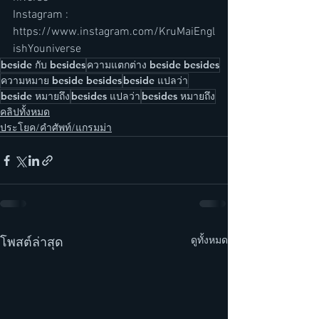
Instagram : 
https://www.instagram.com/KruMaiEngl
ishYouniverse
ิbeside กับ besides
ความแตกต่าง beside besides
ความหมาย beside besides
ิbeside แปลว่า
beside หมายถึง
besides แปลว่า
besides หมายถึง
คลิปทั้งหมด
ประโยค/คำศัพท์/แกรมม่า
ดูทั้งหมด
โพสต์ล่าสุด