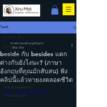
โพสต์
All Posts
KruMai-GoodEnoughEnglish
All Posts
1 มิ.ย. 2564
beside กับ besides แตก
คลิปทั้งหมด
ต่างกันยังไงนะ? (ภาษา
เทคนิคฝึกภาษา
อังกฤษที่คุณมักสับสน) ฟัง
ประโยค/คำศัพท์/แกรมม่า
คลิปนี้แล้วหายงงตลอดชีวิต
เพลง/คำคม/ขำขัน
ภาษาอังกฤษที่ทำงาน
https://youtu.be/WpolvEpXkko
ภาษาอังกฤษเด็ก