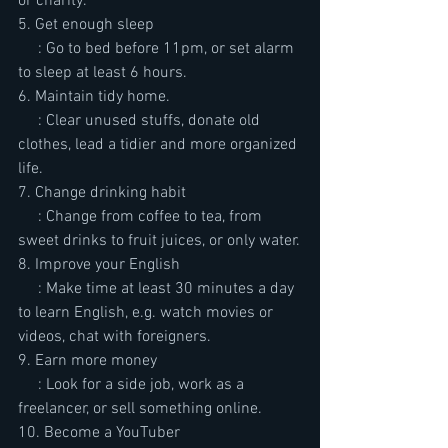
or charity.
5. Get enough sleep
     : Go to bed before 11pm, or set alarm 
to sleep at least 6 hours.
6. Maintain tidy home.
     : Clear unused stuffs, donate old 
clothes, lead a tidier and more organized 
life.
7. Change drinking habit
     : Change from coffee to tea, from 
sweet drinks to fruit juices, or only water.
8. Improve your English
     : Make time at least 30 minutes a day 
to learn English, e.g. watch movies or 
videos, chat with foreigners.
9. Earn more money
     : Look for a side job, work as a 
freelancer, or sell something online.
10. Become a YouTuber