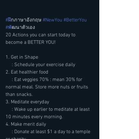
#ฝ
ึกภาษาอังกฤษ 
#NewYou
#BetterYou
#พ
ัฒนาตัวเอง
20 Actions you can start today to 
become a BETTER YOU!
1. Get in Shape
     : Schedule your exercise daily
2. Eat healthier food
     : Eat veggies 70% : mean 30% for 
normal meal. Store more nuts or fruits 
than snacks.
3. Meditate everyday
     : Wake up earlier to meditate at least 
10 minutes every morning.
4. Make merit daily
     : Donate at least $1 a day to a temple 