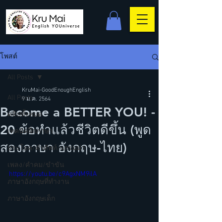
โพสต์
All Posts
KruMai-GoodEnoughEnglish
All Posts
9 ม.ค. 2564
Become a BETTER YOU! -
คลิปทั้งหมด
20 ข้อทำแล้วชีวิตดีขึ้น (พูด
เทคนิคฝึกภาษา
สองภาษา อังกฤษ-ไทย)
ประโยค/คำศัพท์/แกรมม่า
เพลง/คำคม/ขำขัน
https://youtu.be/c9AgxNM9ilA
ภาษาอังกฤษที่ทำงาน
ภาษาอังกฤษเด็ก