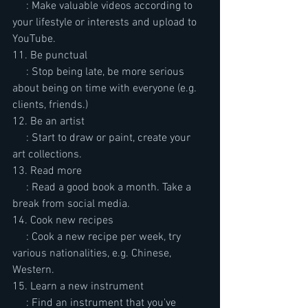
     : Make valuable videos according to 
your lifestyle or interests and upload to 
YouTube.
11. Be punctual
     : Stop being late, be more serious 
about being on time with everyone (e.g. 
clients, friends.)
12. Be an artist
     : Start to draw or paint, create your 
art collections.
13. Read more
     : Read a good book a month. Take a 
break from social media.
14. Cook new recipes
     : Cook a new recipe per week, try 
various nationalities, e.g. Chinese, 
Western.
15. Learn a new instrument
     : Find an instrument that you've 