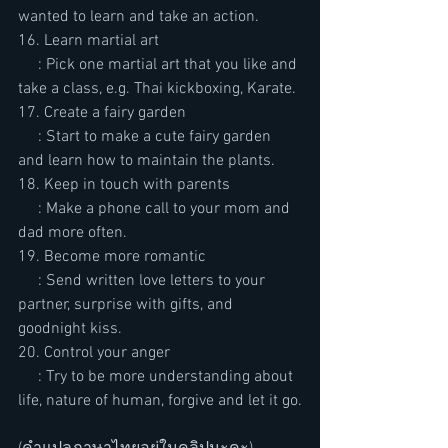
wanted to learn and take an action.
16. Learn martial art
     : Pick one martial art that you like and 
take a class, e.g. Thai kickboxing, Karate.
17. Create a fairy garden
     : Start to make a cute fairy garden 
and learn how to maintain the plants.
18. Keep in touch with parents
     : Make a phone call to your mom and 
dad more often.
19. Become more romantic
     : Send written love letters to your 
partner, surprise with gifts, and 
goodnight kiss.
20. Control your anger
     : Try to be more understanding about 
life, nature of human, forgive and let it go.