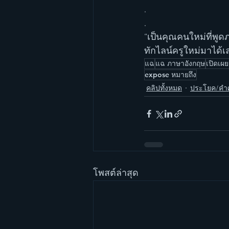
.
.
“เป็นคุณคนใหม่ที่พูด
ทักไลน์ครูใหม่มาได้เ
แฉ
แฉ ภาษาอังกฤษ
เปิดเผ
expose หมายถึง
คลิปทั้งหมด
ประโยค/คำศ
โพสต์ล่าสุด