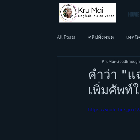
HOME
All Posts
คลิปทั้งหมด
เทคนิ
KruMai-GoodEnough
ภาษาอังกฤษที่ทำงาน
ภาษา
คำว่า "แ
เพิ่มศัพท
https://youtu.be/_jrix1