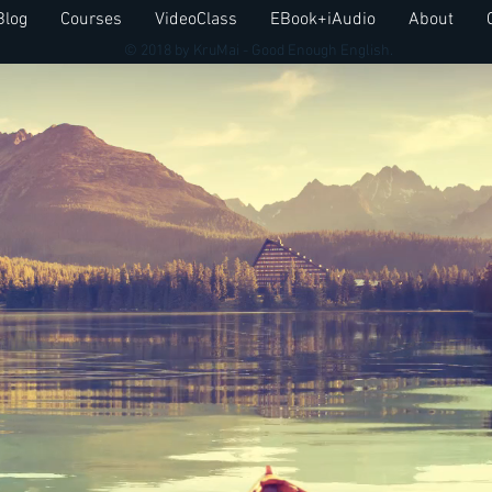
Blog
Courses
VideoClass
EBook+iAudio
About
© 2018 by KruMai - Good Enough English.