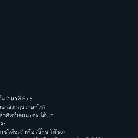
ใน 2 นาที Ep.6
ภาษาอังกฤษว่าอะไร? 
 คำศัพท์เลยนะคะ ได้แก่ 
ีล/
อ็กซโพ๊ซส/ หรือ /อิ๊กซ โพ๊ซส/