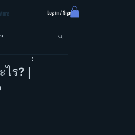
Log in / Sign up
More
ัน
ะไร? |
6