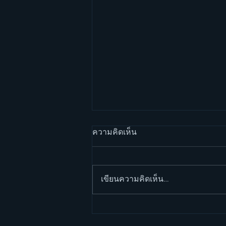
ความคิดเห็น
เขียนความคิดเห็น…
วิล สมิธ กับการสร้างกำแพง
(Will Smith and his wall) -