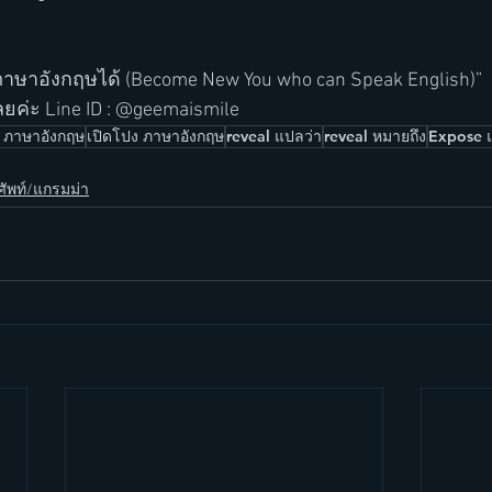
ภาษาอังกฤษได้ (Become New You who can Speak English)”
ลยค่ะ Line ID : @geemaismile
ย ภาษาอังกฤษ
เปิดโปง ภาษาอังกฤษ
reveal แปลว่า
reveal หมายถึง
Expose 
ัพท์/แกรมม่า