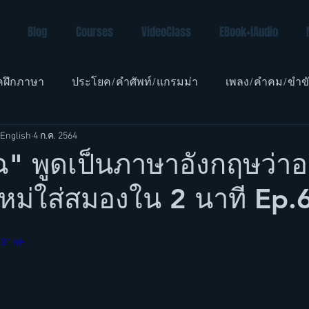
Blog
Courses
VideoClass
EBook+iAudio
คฝึกภาษา
ประโยค/คำศัพท์/แกรมม่า
เพลง/คำคม/ขำข
English
4 ก.ค. 2564
อังกฤษเด็ก
ฉ" พูดเป็นภาษาอังกฤษว่าอ
์ใหม่ใส่สมองใน 2 นาที Ep.
631nE