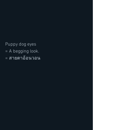
Puppy dog eyes
= A begging look.
= สายตาอ้อนวอน