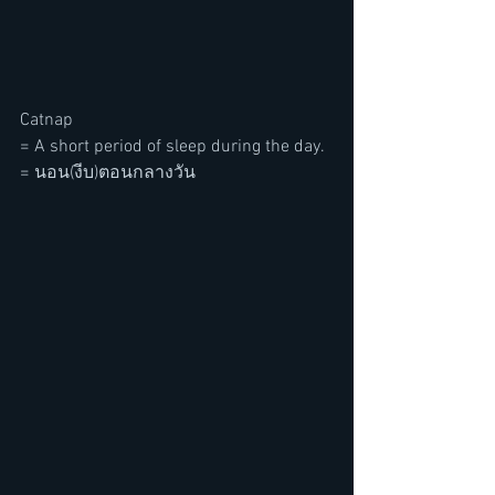
Catnap
= A short period of sleep during the day.
= นอน(งีบ)ตอนกลางวัน