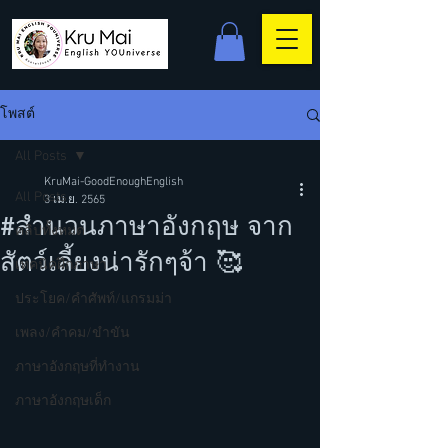
โพสต์
All Posts
KruMai-GoodEnoughEnglish
All Posts
3 เม.ย. 2565
#สำนวนภาษาอังกฤษ จาก
คลิปทั้งหมด
สัตว์เลี้ยงน่ารักๆจ้า 🥰
เทคนิคฝึกภาษา
ประโยค/คำศัพท์/แกรมม่า
เพลง/คำคม/ขำขัน
ภาษาอังกฤษที่ทำงาน
ภาษาอังกฤษเด็ก