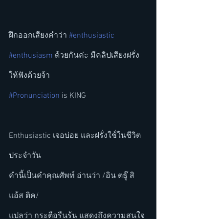
ฝึกออกเสียงคำว่า 
#enthusiastic
#enthusiasm
 ด้วยกันค่ะ มีคลิปเสียงฝรั่ง
ให้ฟังด้วยจ้า
#Pronunciation
 is KING
Enthusiastic เจอบ่อย และฝรั่งใช้่ในชีวิต
ประจำวัน
คำนี้เป็นคำคุณศัพท์ อ่านว่า /อิน ตธู๊ สิ 
แอ้ส ติค/
แปลว่า กระตือรืนร้น แสดงถึงความสนใจ 