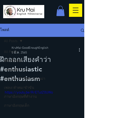
โพสต์
All Posts
KruMai-GoodEnoughEnglish
All Posts
5 มี.ค. 2565
ฝึกออกเสียงคำว่า
คลิปทั้งหมด
#enthusiastic
เทคนิคฝึกภาษา
#enthusiasm
ประโยค/คำศัพท์/แกรมม่า
เพลง/คำคม/ขำขัน
https://youtu.be/RrETutZ0UWo
ภาษาอังกฤษที่ทำงาน
ภาษาอังกฤษเด็ก