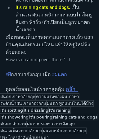
ค่ะ ถึงกับต้องหาที่กำบังฝนแบบด่วนๆ)
It's raining cats and dogs.
 เป็น
สำนวน ฝนตกหนักมากๆแบบไม่ลืมหู
ลืมตา ฟ้ารั่ว (ตัวเปียกเป็นลูกหมาตก
น้ำเลยค่า ...
เมื่อพอจะเห็นภาพความแตกต่างแล้ว แถว
บ้านคุณฝนตกแบบไหน เล่าให้ครูใหม่ฟัง
ด้วยนะคะ 
How is it raining over there?  :)
#ฝ
ึกภาษาอังกฤษ เมื่อ 
#ฝนตก
ดูคอร์สออนไลน์ราคาสุดคุ้ม 
คลิ๊ก! 
ฝนตก ภาษาอังกฤษ
ความแรงของฝน ภาษา
ระดับน้ำฝน ภาษาอังกฤษ
ฝนตก พูดแบบไหนได้บ้าง
It's spitting
It's drizzling
It's raining
It's showering
It's pouring
raining cats and dogs
ฝนตก สำนวน
ฝนตกปรอยๆ ภาษาอังกฤษ
ฝนลงเม็ด ภาษาอังกฤษ
ฝนตกหนัก ภาษาอังกฤษ
ประโยค/คำศัพท์/แกรมม่า