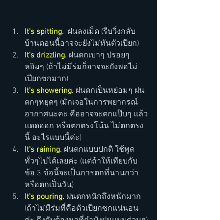
It's spitting. 
 ฝนลงเม็ด (รีบวิ่งกลับ
บ้านตอนนี้อาจจะยังไม่ทันตัวเปียก)
It's drizzling.
 ฝนตกเบาๆ ปรอยๆ 
หยิมๆ (ถ้าไม่มีร่มก็อาจจะยังพอไม่
เปียกซกมาก)
It's showering. 
ฝนตกเป็นหย่อมๆ ฝน
ตกๆหยุดๆ (มักเจอในการพยากรณ์
อากาศนะคะ คืออาจจะตกแป๊บๆ แล้ว
แดดออก หรือตกตรงโน้น ไม่ตกตรง
นี้ อะไรแบบนี้ค่ะ)
It's raining.
 ฝนตกแบบปกติ ใช้พูด
ทั่วๆไปได้เลยค่ะ (แต่ถ้าให้เทียบกับ
ข้อ 3 ข้อนี้จะเป็นการตกที่นานกว่า 
หรือตกเป็นวัน)
It's pouring. 
ฝนตกหนักถึงหนักมาก 
(ถ้าไม่มีร่มที่คือตัวเปียกซกแน่นอน