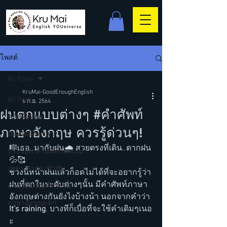
โพสต์
All Posts
KruMai-GoodEnoughEnglish
All Posts
6 ก.ย. 2564
ฝนตกแบบต่างๆ #คำศัพท์
คลิปทั้งหมด
ภาษาอังกฤษ ควรรู้ด่วนๆ!
เทคนิคฝึกภาษา
🎼เธอ..มากับฝน🌧 สวยตรงที่เดิน..ตากฝน
ประโยค/คำศัพท์/แกรมม่า
💦🥰
เพลง/คำคม/ขำขัน
ช่วงนี้หน้าฝนแล้วก็อดไม่ได้ที่จะอยากรู้ว่า 
ฝนที่ตกในระดับต่างๆนั้น มีคำศัพท์ภาษา
ภาษาอังกฤษที่ทำงาน
อังกฤษต่างกันยังไงบ้างน้า นอกจากคำว่า 
ภาษาอังกฤษเด็ก
It's raining
. บางทีก็เบื่อที่จะใช้คำเดิมๆเนอ
ะ 