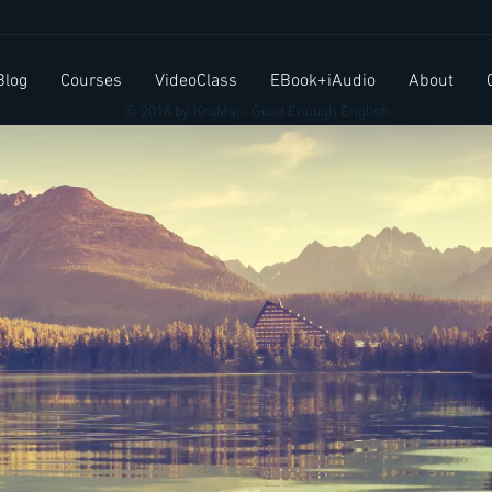
สำนวนภาษาอังกฤษ Elephant
ประโ
in the room
บ่อยใ
Blog
Courses
VideoClass
EBook+iAudio
About
© 2018 by KruMai - Good Enough English.