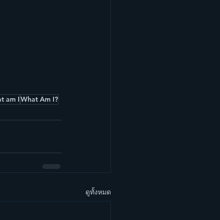
t am I
What Am I?
ดูทั้งหมด