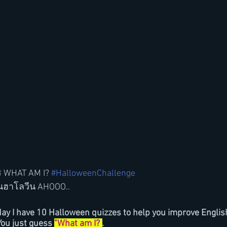
ร WHAT AM I? 
#HalloweenChallenge
ันฮาโลวีน AHOOO..
y I have 10 Halloween quizzes to help you improve English v
You just guess 
"What am I?
"
. 