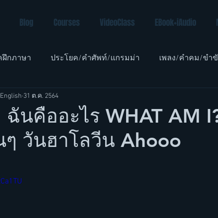
Blog
Courses
VideoClass
EBook+iAudio
คฝึกภาษา
ประโยค/คำศัพท์/แกรมม่า
เพลง/คำคม/ขำข
English
31 ต.ค. 2564
อังกฤษเด็ก
้ย ฉันคืออะไร WHAT AM I
นๆ วันฮาโลวีน Ahooo
zCa1TU