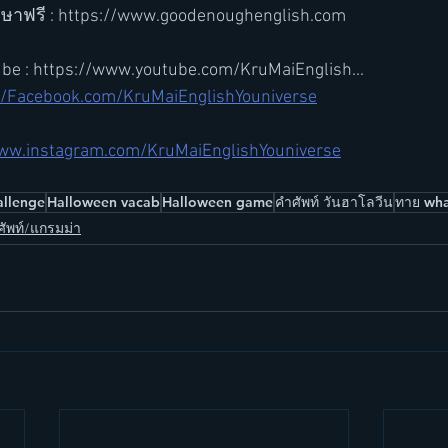
ษาฟรี : https://www.goodenoughenglish.com
ube : https://www.youtube.com/KruMaiEnglish...
//Facebook.com/KruMaiEnglishYouniverse
www.instagram.com/KruMaiEnglishYouniverse
allenge
Halloween vacab
Halloween game
คำศัพท์ วันฮาโลวีน
ทาย wha
ัพท์/แกรมม่า