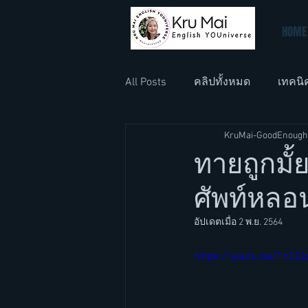
HOME
All Posts
คลิปทั้งหมด
เทคนิ
KruMai-GoodEnough
ภาษาอังกฤษที่ทำงาน
ภาษา
ทายถูกมั
ศัพท์หลอ
อัปเดตเมื่อ
2 พ.ย. 2564
https://youtu.be/Fn02i