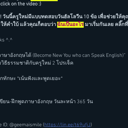
lick on the video :)
า! วันนี้ครูใหม่มีแบบทดสอบวันฮัลโลวีน 10 ข้อ เพื่อช่วยให้
ให้คำใบ้ แล้วคุณก็ตอบว่า 
ฉันเป็นอะไร
 มาเริ่มกันเลย คลิ๊กที
ks ^.^
ภาษาอังกฤษได้ (Become New You who can Speak English)”
ิธีธรรมชาติกับครูใหม่ 2 โปรเจ็ค 
ุกทักษะ *เน้นฟังและพูดเยอะ*
กเขียน-ฝึกพูดภาษาอังกฤษ วันละหน้า 365 วัน
ne ID: @geemaismile (
https://lin.ee/t69ufjJ
)