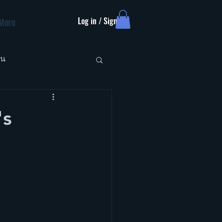
Log in / Sign up
More
ัน
's