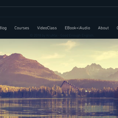
สำนวนภาษาอังกฤษ Elephant
ประโ
in the room
บ่อยใ
Blog
Courses
VideoClass
EBook+iAudio
About
© 2018 by KruMai - Good Enough English.