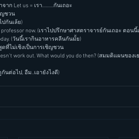
มาจาก Let us = เรา…......กันเถอะ 
ชิญชวน
ไปกันเล้ย)
he professor now. (เราไปปรึกษาศาสตราจารย์กันเถอะ ตอนนี้
oday. (วันนี้เรากินอาหารคลีนกันมั้ย)
ดที่ไม่เชิงเป็นการเชิญชวน
doesn’t work out. What would you do then? (สมมติแผนของเ
ดูกันต่อไป, อืม..เอายังไงดี) 