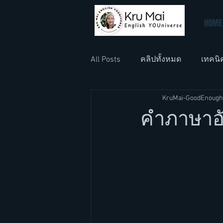
HOME
All Posts
คลิปทั้งหมด
เทคนิ
KruMai-GoodEnough
ภาษาอังกฤษที่ทำงาน
ภาษา
คำภาษาอัง