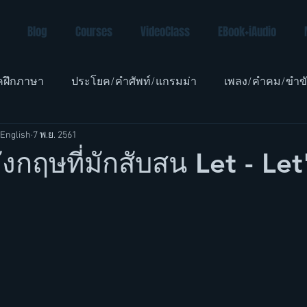
Blog
Courses
VideoClass
EBook+iAudio
คฝึกภาษา
ประโยค/คำศัพท์/แกรมม่า
เพลง/คำคม/ขำข
English
7 พ.ย. 2561
อังกฤษเด็ก
กฤษที่มักสับสน Let - Let