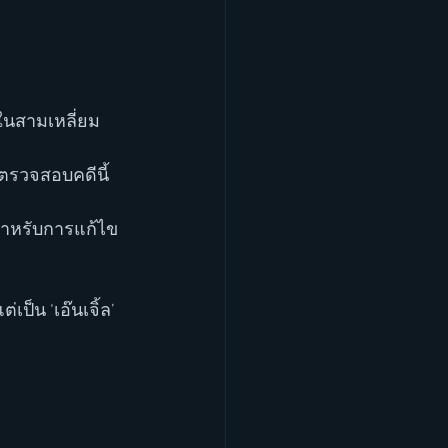
มในสามเหลี่ยม
จะตรวจสอบคดีนี้
ุดสำหรับการแก้ไข
เป็น ‘เอ๊นเจิ้ล’ 