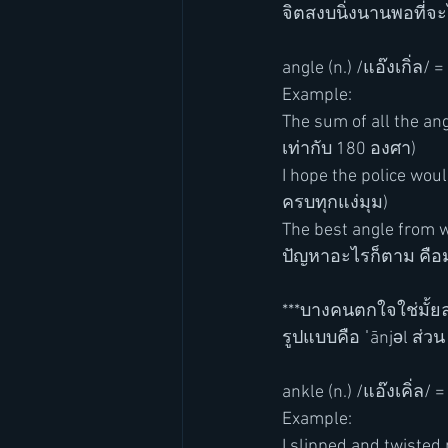
จิตสงบนิ่งนานพอที่จะ
angle (n.) /แอ๊งเกิ่ล/ 
Example: 
The sum of all the a
เท่ากับ 180 องศา)
I hope the police wou
ครบทุกแง่มุม)
The best angle from w
ปัญหาอะไรก็ตาม คือ
***บางคนตกใจใช่มั้ยล่ะ
รูปแบบคือ ˈānjəl ส่วน a
ankle (n.) /แอ๊งเคิ่ล/ =
Example:
I slipped and twisted