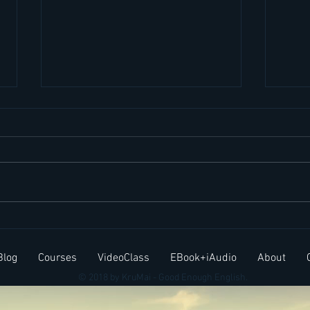
สำนวนภาษาอังกฤษ Elephant
ประโ
in the room
บ่อยใ
Blog
Courses
VideoClass
EBook+iAudio
About
© 2018 by KruMai - Good Enough English.