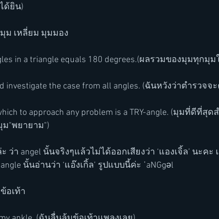
ได้ยิน)
= มุม เหลี่ยม มุมมอง
ngles in a triangle equals 180 degrees.(ผลรวมของมุมทุกมุ
ld investigate the case from all angles. (ฉันหวังว่าตำรวจ
hich to approach any problem is a TRY-angle. (มุมที่ดีที่ส
มุม"พยายาม")
 ว่า angel นั้นจริงๆแล้วไม่ได้ออกเสียงว่า ‘แองเจิ้ล’ นะคะ แต่
ngle นั้นอ่านว่า ‘แอ๊งเกิ้ล’ รูปแบบนี้ค่ะ ˈaNGgəl 
 ข้อเท้า
 my ankle. (ฉันลื่นล้มข้อเท้าแพลงเลย)