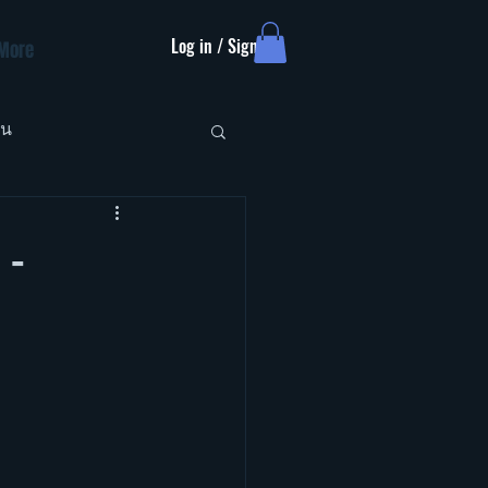
Log in / Sign up
More
ัน
 -