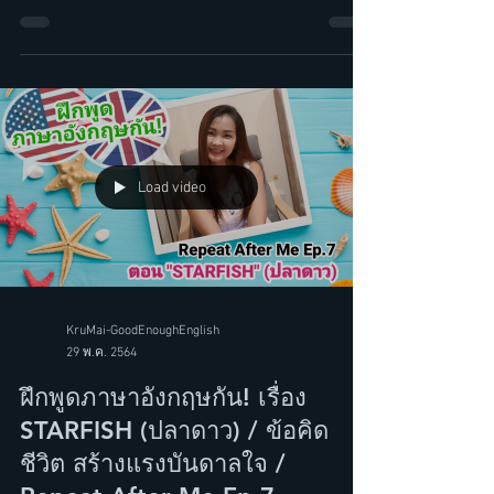
music กับ Take the Rap (แร๊พ
โย่ว) หมายความว่า?
Load video
KruMai-GoodEnoughEnglish
29 พ.ค. 2564
ฝึกพูดภาษาอังกฤษกัน! เรื่อง
STARFISH (ปลาดาว) / ข้อคิด