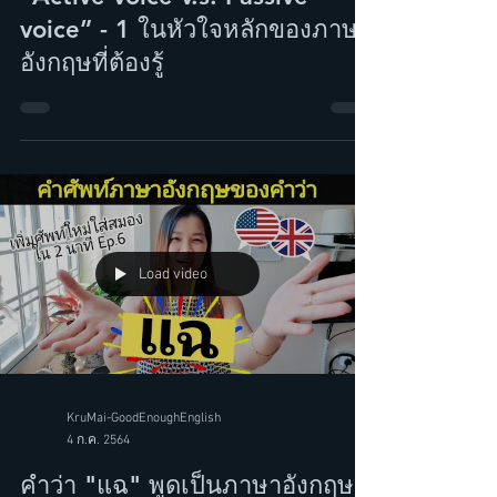
แกรมม่าภาษาอังกฤษ Ep.7
“Active voice v.s. Passive
voice” - 1 ในหัวใจหลักของภาษา
อังกฤษที่ต้องรู้
Load video
KruMai-GoodEnoughEnglish