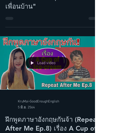
Let's Speak English! Ep.1มาพูด
โต้ตอบภาษาอังกฤษกัน! "ทักทาย
เพื่อนบ้าน"
Load video
KruMai-GoodEnoughEnglish
5 มิ.ย. 2564