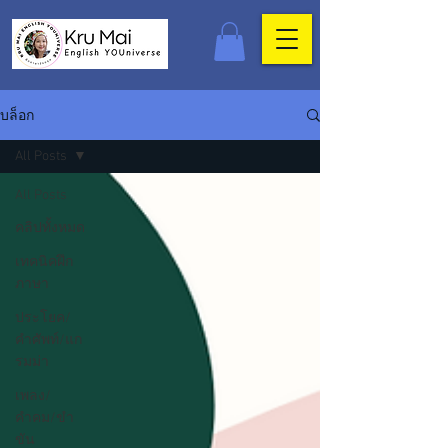
บล็อก
All Posts
All Posts
คลิปทั้งหมด
เทคนิคฝึก
ภาษา
ประโยค/
คำศัพท์/แก
รมม่า
เพลง/
คำคม/ขำ
ขัน