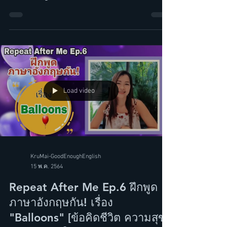
คำลา ภาษาอังกฤษ ที่ไม่ใช่
Goodbye
Load video
KruMai-GoodEnoughEnglish
15 พ.ค. 2564
Repeat After Me Ep.6 ฝึกพูด