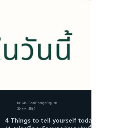
KruMai-GoodEnoughEnglish
30 ส.ค. 2564