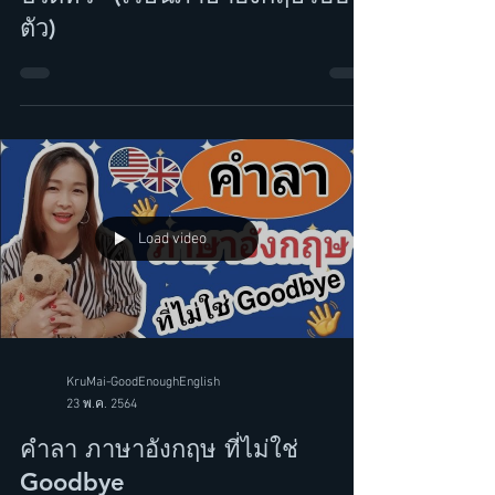
จริง "เวลาที่รู้สึกไม่ค่อยสบาย &
ปวดหัว" (เรียนภาษาอังกฤษรอบ
ตัว)
Load video
KruMai-GoodEnoughEnglish
23 พ.ค. 2564