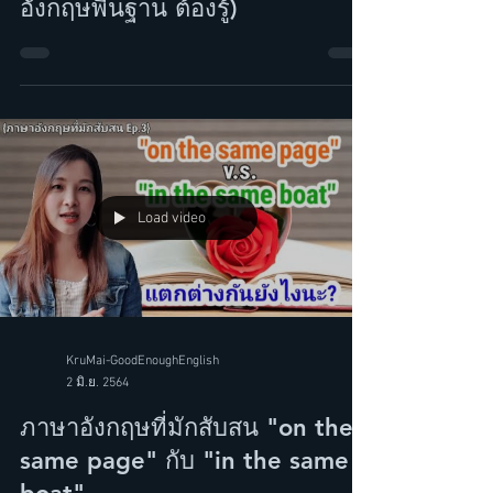
คำศัพท์คู่จิ้นที่มักสับสนเป็นประจำ
"Accept" v.s. "Except" (ภาษา
อังกฤษพื้นฐาน ต้องรู้)
Load video
KruMai-GoodEnoughEnglish
2 มิ.ย. 2564
ภาษาอังกฤษที่มักสับสน "on the