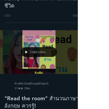
ยังไงนะ? (ภาษาอังกฤษที่คุณมัก
สับสน) ฟังคลิปนี้แล้วหายงงตลอด
ชีวิต
Load video
KruMai-GoodEnoughEnglish
31 พ.ค. 2564