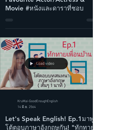
Let's speak English! Ep.2 :
Favourite Actor/Actress &
Movie #หนังและดาราที่ชอบ
Load video
KruMai-GoodEnoughEnglish
14 มิ.ย. 2564