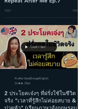
ชีวิต สร้างแรงบันดาลใจ /
Repeat After Me Ep.7
Load video
KruMai-GoodEnoughEnglish
24 พ.ค. 2564
2 ประโยคเจ๋งๆ ที่ฝรั่งใช้ในชีวิต