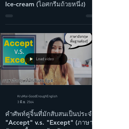
ฝึกพูดภาษาอังกฤษกันจ้า (Repeat
After Me Ep.8) เรื่อง A Cup of
Ice-cream (ไอศกรีมถ้วยหนึ่ง)
Load video
KruMai-GoodEnoughEnglish
3 มิ.ย. 2564