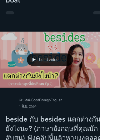
same page" กับ "in the same
boat"
Load video
KruMai-GoodEnoughEnglish
1 มิ.ย. 2564
beside กับ besides แตกต่างกัน