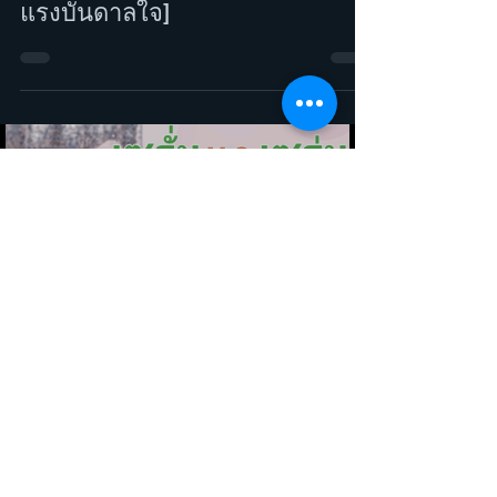
ภาษาอังกฤษกัน! เรื่อง
"Balloons" [ข้อคิดชีวิต ความสุข
แรงบันดาลใจ]
Load video
KruMai-GoodEnoughEnglish
14 พ.ค. 2564
เซรุ่ม กับ เซรั่ม ในภาษาอังกฤษใช่