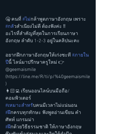
🤐 คนที่ 
#ไม
่กล้าพูดภาษาอังกฤษ เพราะ 
#กล
ัวสำเนียงไม่ดี ต้องฟังค่ะ ‼️ 
อะไรที่สำคัญที่สุดในการเรียนภาษา
อังกฤษ ลำดับ 1-2-3 อยู่ในคลิปนะคะ
อยากฝึกภาษาอังกฤษให้เก่งซะที 
#ภายใน
ป
ีนี้ ไลน์มาปรึกษาครูใหม่ 👉
@geemaismile 
(https://line.me/R/ti/p/%40geemaismile
) 
👩🏻‍💻 เรียนออนไลน์บนมือถือ/
คอมพิวเตอร์
#เหมาะสำหร
ับคนมีเวลาไม่แน่นอน
#ฝ
ึกครบทุกทักษะ ฟังพูดอ่านเขียน คำ
ศัพท์ แกรมม่า
#ฝ
ึกด้วยวิธีธรรมชาติ ให้ภาษาอังกฤษ