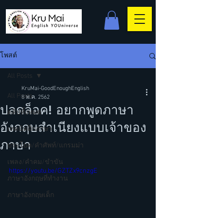
โพสต์
All Posts
KruMai-GoodEnoughEnglish
All Posts
8 พ.ค. 2562
ปลดล็อค! อยากพูดภาษา
คลิปทั้งหมด
อังกฤษสำเนียงแบบเจ้าของ
เทคนิคฝึกภาษา
ภาษา
ประโยค/คำศัพท์/แกรมม่า
เพลง/คำคม/ขำขัน
https://youtu.be/GZTZx9cnzgE
ภาษาอังกฤษที่ทำงาน
ภาษาอังกฤษเด็ก