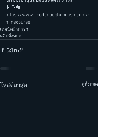
ซึมซับเข้าสู่สมองและจิตใต้สำนึก 
👩🏻‍🏫 
https://www.goodenoughenglish.com/o
nlinecourse
เทคนิคฝึกภาษา
คลิปทั้งหมด
ดูทั้งหมด
โพสต์ล่าสุด