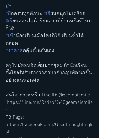
ม
่า
#ฝ
ึกครบทุกทักษะ 
#เร
ียนสนุกไม่เครียด
#เร
ียนออนไลน์ เรียนจากที่บ้านหรือที่ไหน
ก็ได้
#เข
้าห้องเรียนเมื่อไหร่ก็ได้ เรียนซ้ำได้
ตลอด
#ราคาส
ุดคุ้มเป็นกันเอง 
ครูใหม่สอนจัดเต็มมากๆค่ะ ถ้านักเรียน
ตั้งใจจริงรับรองว่าภาษาอังกฤษพัฒนาขึ้น
อย่างแน่นอนค่ะ
สนใจ inbox หรือ Line ID: @geemaismile
(https://line.me/R/ti/p/%40geemaismile
)
FB Page: 
https://Facebook.com/GoodEnoughEngli
sh