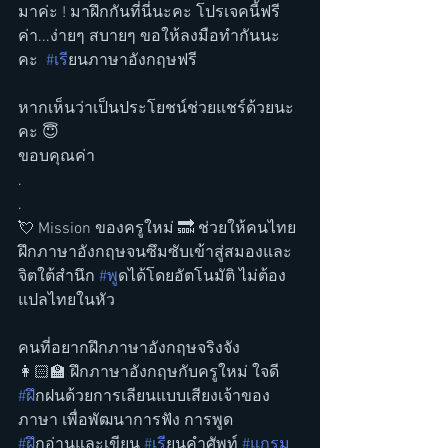
มาค่ะ ! มาฝึกกันที่นี่นะคะ โปรเจคนี้ฟรี
ค่า...ง่ายๆ สบายๆ ขอให้ลงมือทำกันนะ
คะ  
#เร
ียนภาษาอังกฤษฟรี
หากเห็นว่าเป็นประโยชน์ช่วยแชร์ด้วยนะ
คะ 😇
ขอบคุณค่า
.
.
💘 Mission ของครูใหม่ 🔜 ช่วยให้คนไทย
ฝึกภาษาอังกฤษจนซึมซับเข้าสู่สมองและ
จิตใต้สำนึก 
#พ
ูดได้โดยอัตโนมัติ ไม่ต้อง
แปลไทยในหัว
คนที่อยากฝึกภาษาอังกฤษจริงจัง
👩🏻‍🏫 ฝึกภาษาอังกฤษกับครูใหม่ ใจดี
#ฝ
ึกฝนด้วยการเลียนแบบเสียงเจ้าของ
ภาษา เพื่อพัฒนาการฟัง การพูด
#ฝ
ึกอ่านและเขียน 
#เร
ียนคำศัพท์ 
#แกรม