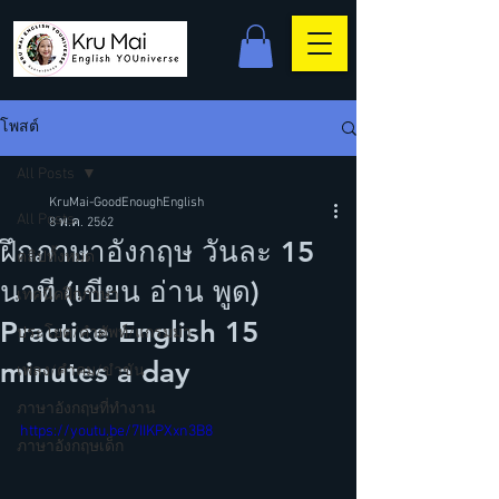
โพสต์
All Posts
KruMai-GoodEnoughEnglish
All Posts
8 พ.ค. 2562
ฝึกภาษาอังกฤษ วันละ 15
คลิปทั้งหมด
นาที (เขียน อ่าน พูด)
เทคนิคฝึกภาษา
Practice English 15
ประโยค/คำศัพท์/แกรมม่า
minutes a day
เพลง/คำคม/ขำขัน
ภาษาอังกฤษที่ทำงาน
https://youtu.be/7IIKPXxn3B8
ภาษาอังกฤษเด็ก