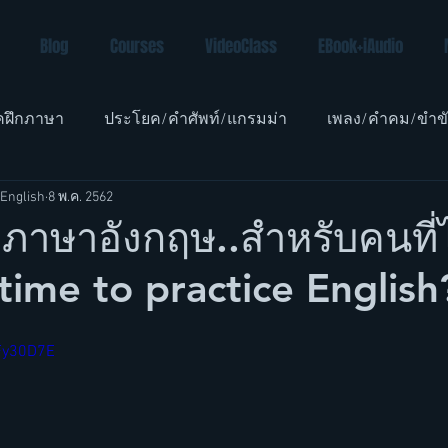
Blog
Courses
VideoClass
EBook+iAudio
คฝึกภาษา
ประโยค/คำศัพท์/แกรมม่า
เพลง/คำคม/ขำข
English
8 พ.ค. 2562
อังกฤษเด็ก
ภาษาอังกฤษ..สำหรับคนที่ไ
time to practice English
Fy30D7E