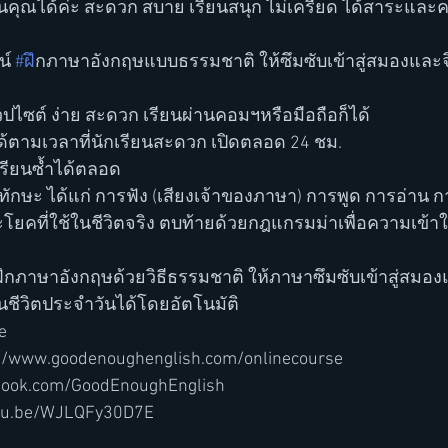
านคุณได้ค่ะ สะดวก สบาย เรียนสนุก ไม่เครียด ได้สาระและควา
์ 
#ฝ
ึกภาษาอังกฤษแบบธรรมชาติ ให้ซึมซับเข้าสู่สมองและจ
วปไซต์ ง่าย สะดวก เรียนผ่านคอมฯหรือมือถือก็ได้ 
ก็ได้ตามเวลาที่นักเรียนสะดวก เปิดตลอด 24 ชม.
ียนซ้ำได้ตลอด 
ุกทักษะ ได้แก่ การฟัง (เสียงเจ้าของภาษา) การพูด การอ่าน 
ะโยคที่ใช้ในชีวิตจริง ตบท้ายด้วยกฎแกรมม่าเพื่อความเข้าใ
ฝึกภาษาอังกฤษด้วยวิธีธรรมชาติ ให้ภาษาซึมซับเข้าสู่สมอง
ชีวิตประจำวันได้โดยอัตโนมัติ
e
s://www.goodenoughenglish.com/onlinecourse
ebook.com/GoodEnoughEnglish
outu.be/WJLQFy30D7E