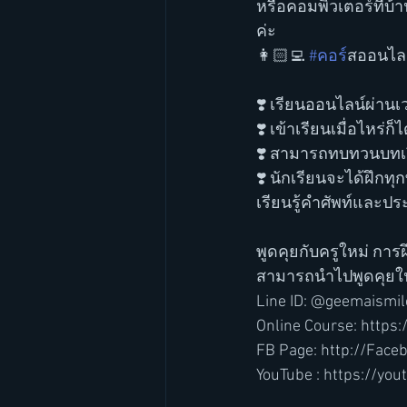
หรือคอมพิวเตอร์ที่บ้
ค่ะ
👩🏻‍💻 
#คอร
์สออนไลน
❣️ เรียนออนไลน์ผ่านเ
❣️ เข้าเรียนเมื่อไหร่
❣️ สามารถทบทวนบทเร
❣️ นักเรียนจะได้ฝึกท
เรียนรู้คำศัพท์และปร
พูดคุยกับครูใหม่ การ
สามารถนำไปพูดคุยใน
Line ID: @geemaismil
Online Course: http
FB Page: http://Fac
YouTube : https://y