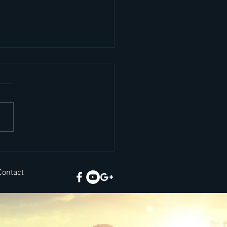
ญิงร่าน แรด โสเภณี นาง
อ กิ๊ก ใช้ภาษาอังกฤษว่า
Contact
ร