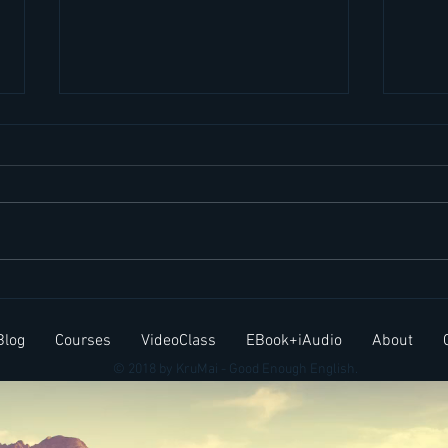
แนวตั้ง แนวนอน ภาษาอังกฤษ
ผู้ห
ทำยังไงให้จำได้
บำเร
Blog
Courses
VideoClass
EBook+iAudio
About
อะไ
© 2018 by KruMai - Good Enough English.