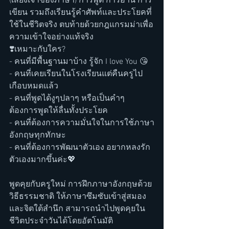
(เสียงเจ้าของภาษา) การพูด การอ่าน การ
เขียน รวมถึงเรียนรู้คำศัพท์และประโยคที่
ใช้ในชีวิตจริง ตบท้ายด้วยกฎแกรมม่าเพื่อ
ความเข้าใจอย่างแท้จริง
❣️เหมาะกับใคร?
- คนที่มีพื้นฐานมาบ้าง รู้จัก I love You 😘
- คนที่เคยเรียนในโรงเรียนแต่คืนครูไป
เกือบหมดแล้ว
- คนที่พูดได้งูๆปลาๆ หรือเป็นคำๆ 
ต้องการพูดให้ลื่นทั้งประโยค
- คนที่ต้องการความมั่นใจในการใช้ภาษา
อังกฤษทุกทักษะ
- คนที่ต้องการพัฒนาตัวเอง อยากหลงรัก
ตัวเองมากขึ้นค่ะ💖
พูดคุยกับครูใหม่ การฝึกภาษาอังกฤษด้วย
วิธีธรรมชาติ ให้ภาษาซึมซับเข้าสู่สมอง
และจิตใต้สำนึก สามารถนำไปพูดคุยใน
ชีวิตประจำวันได้โดยอัตโนมัติ