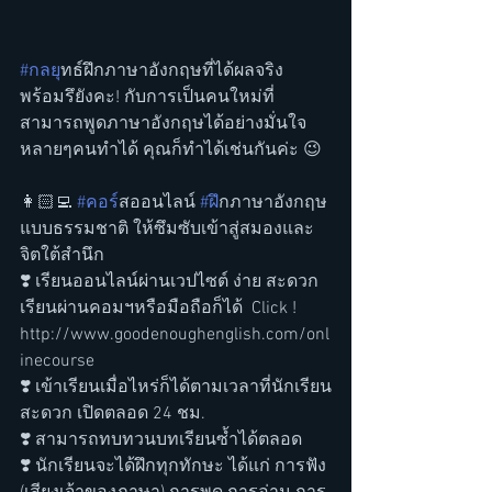
#กลย
ุทธ์ฝึกภาษาอังกฤษที่ได้ผลจริง 
พร้อมรึยังคะ! กับการเป็นคนใหม่ที่
สามารถพูดภาษาอังกฤษได้อย่างมั่นใจ 
หลายๆคนทำได้ คุณก็ทำได้เช่นกันค่ะ 😉  
👩🏻‍💻 
#คอร
์สออนไลน์ 
#ฝ
ึกภาษาอังกฤษ
แบบธรรมชาติ ให้ซึมซับเข้าสู่สมองและ
จิตใต้สำนึก
❣️ เรียนออนไลน์ผ่านเวปไซต์ ง่าย สะดวก 
เรียนผ่านคอมฯหรือมือถือก็ได้  Click ! 
http://www.goodenoughenglish.com/onl
inecourse
❣️ เข้าเรียนเมื่อไหร่ก็ได้ตามเวลาที่นักเรียน
สะดวก เปิดตลอด 24 ชม.
❣️ สามารถทบทวนบทเรียนซ้ำได้ตลอด 
❣️ นักเรียนจะได้ฝึกทุกทักษะ ได้แก่ การฟัง 