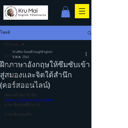
โพสต์
All Posts
KruMai-GoodEnoughEnglish
All Posts
8 พ.ค. 2562
ฝึกภาษาอังกฤษให้ซึมซับเข้า
คลิปทั้งหมด
สู่สมองและจิตใต้สำนึก
เทคนิคฝึกภาษา
(คอร์สออนไลน์)
ประโยค/คำศัพท์/แกรมม่า
เพลง/คำคม/ขำขัน
https://youtu.be/ktyIxmIE88c
ภาษาอังกฤษที่ทำงาน
ภาษาอังกฤษเด็ก