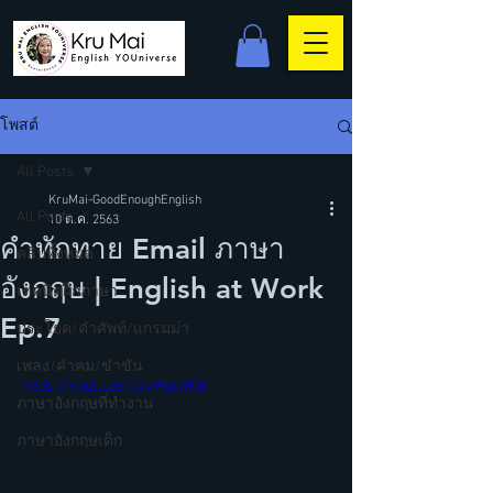
โพสต์
All Posts
KruMai-GoodEnoughEnglish
All Posts
10 ต.ค. 2563
คำทักทาย Email ภาษา
คลิปทั้งหมด
อังกฤษ | English at Work
เทคนิคฝึกภาษา
Ep.7
ประโยค/คำศัพท์/แกรมม่า
เพลง/คำคม/ขำขัน
https://youtu.be/0Jv98oefkIE
ภาษาอังกฤษที่ทำงาน
ภาษาอังกฤษเด็ก