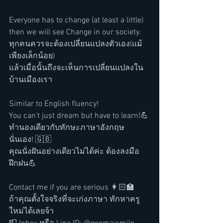
Everyone has to change (at least a little)
then we will see Change in our society.
ทุกคนควรจะต้องเปลี่ยนแปลงตัวเอง(แม้
เพียงเล็กน้อย)
แล้วเมื่อนั้นถึงจะเห็นการเปลี่ยนแปลงใน
บ้านเมืองเรา
Similar to English fluency! 
You can’t just dream but have to learn!💪
ทำนองเดียวกับทักษะภาษาอังกฤษ
นั่นเอง! 🇬🇧
คุณนั่งฝันอย่างเดียวไม่ได้ค่ะ ต้องลงมือ
ฝึกฝน💪
Contact me if you are serious 👩🏻‍🏫
ถ้าคุณตั้งใจจริงที่จะเก่งภาษา ทักหาครู
ใหม่ได้เลยจ้า