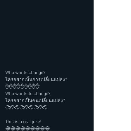
Who wants change?
ใครอยากเห็นการเปลี่ยนแปลง?
✋✋✋✋✋✋✋✋✋
Who wants to change?
ใครอยากเป็นคนเปลี่ยนแปลง?
🙄🙄🙄🙄🙄🙄🙄🙄🙄
This is a real joke!
😆😆😆😆😆😆😆😆😆