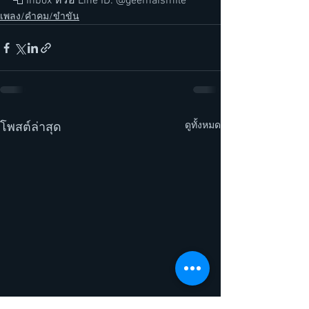
📮 Inbox หรือ Line ID: @geemaismile
เพลง/คำคม/ขำขัน
ดูทั้งหมด
โพสต์ล่าสุด