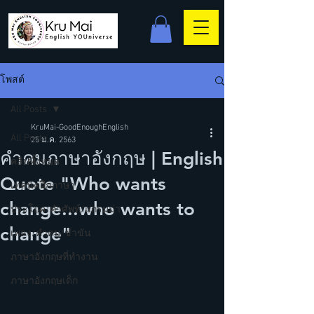
โพสต์
All Posts
KruMai-GoodEnoughEnglish
All Posts
25 ม.ค. 2563
คำคมภาษาอังกฤษ | English
คลิปทั้งหมด
Quote "Who wants
เทคนิคฝึกภาษา
change...who wants to
ประโยค/คำศัพท์/แกรมม่า
change"
เพลง/คำคม/ขำขัน
ภาษาอังกฤษที่ทำงาน
ภาษาอังกฤษเด็ก