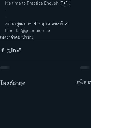
It’s time to Practice English 🇬🇧.
.
.
อยากพูดภาษาอังกฤษเก่งซะที 📌
Line ID: @geemaismile 
เพลง/คำคม/ขำขัน
ดูทั้งหมด
โพสต์ล่าสุด