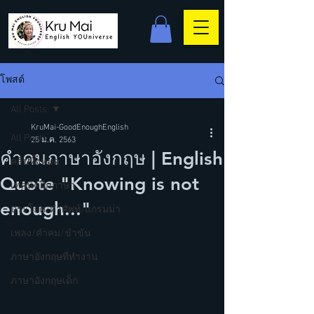
โพสต์
All Posts
KruMai-GoodEnoughEnglish
All Posts
25 ม.ค. 2563
คำคมภาษาอังกฤษ | English
คลิปทั้งหมด
Quote "Knowing is not
เทคนิคฝึกภาษา
enough..."
ประโยค/คำศัพท์/แกรมม่า
เพลง/คำคม/ขำขัน
ภาษาอังกฤษที่ทำงาน
ภาษาอังกฤษเด็ก