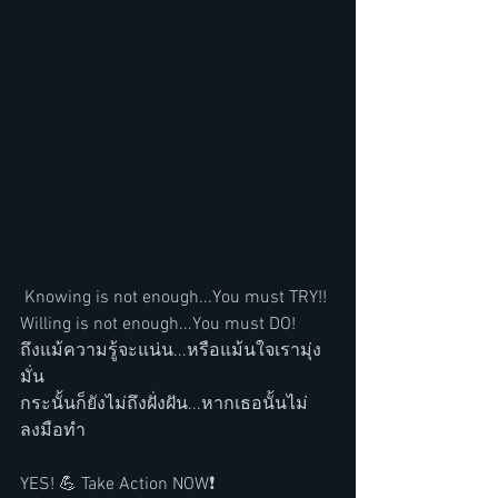
 Knowing is not enough...You must TRY!! 
Willing is not enough...You must DO!
ถึงแม้ความรู้จะแน่น...หรือแม้นใจเรามุ่ง
มั่น
กระนั้นก็ยังไม่ถึงฝั่งฝัน...หากเธอนั้นไม่
ลงมือทำ
YES! 💪 Take Action NOW❗️