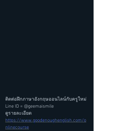
ติดต่อฝึกภาษาอังกฤษออนไลน์กับครูใหม่ 
Line ID = @geemaismile 
ดูรายละเอียด 
https://www.goodenoughenglish.com/o
nlinecourse