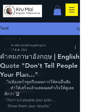
โพสต์
All Posts
KruMai-GoodEnoughEnglish
All Posts
17 ต.ค. 2562
คำคมภาษาอังกฤษ | English
คลิปทั้งหมด
Quote "Don't Tell People
เทคนิคฝึกภาษา
Your Plan..."
ประโยค/คำศัพท์/แกรมม่า
 “ไม่ต้องพร่ำพูดถึงแผนการให้คนอื่นฟัง
เพลง/คำคม/ขำขัน
   ...ทำให้เสร็จแล้วแสดงผลสำเร็จให้ดูเลย
ภาษาอังกฤษที่ทำงาน
ดีกว่า”🏆
 “Don’t tell people your plan....
ภาษาอังกฤษเด็ก
   Show them your results.” 