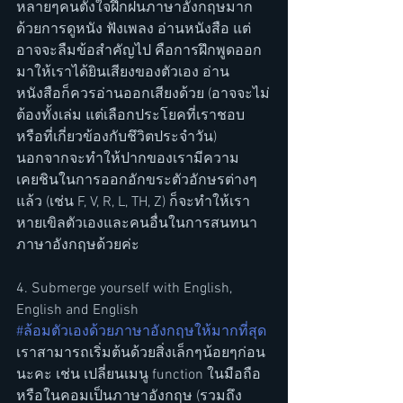
หลายๆคนตั้งใจฝึกฝนภาษาอังกฤษมาก 
ด้วยการดูหนัง ฟังเพลง อ่านหนังสือ แต่
อาจจะลืมข้อสำคัญไป คือการฝึกพูดออก
มาให้เราได้ยินเสียงของตัวเอง อ่าน
หนังสือก็ควรอ่านออกเสียงด้วย (อาจจะไม่
ต้องทั้งเล่ม แต่เลือกประโยคที่เราชอบ 
หรือที่เกี่ยวข้องกับชึวิตประจำวัน) 
นอกจากจะทำให้ปากของเรามีความ
เคยชินในการออกอักขระตัวอักษรต่างๆ
แล้ว (เช่น F, V, R, L, TH, Z) ก็จะทำให้เรา
หายเขิลตัวเองและคนอื่นในการสนทนา
ภาษาอังกฤษด้วยค่ะ
4. Submerge yourself with English, 
English and English
#ล้อมตัวเองด้วยภาษาอังกฤษให้มากที่สุด
เราสามารถเริ่มต้นด้วยสิ่งเล็กๆน้อยๆก่อน
นะคะ เช่น เปลี่ยนเมนู function ในมือถือ
หรือในคอมเป็นภาษาอังกฤษ (รวมถึง 