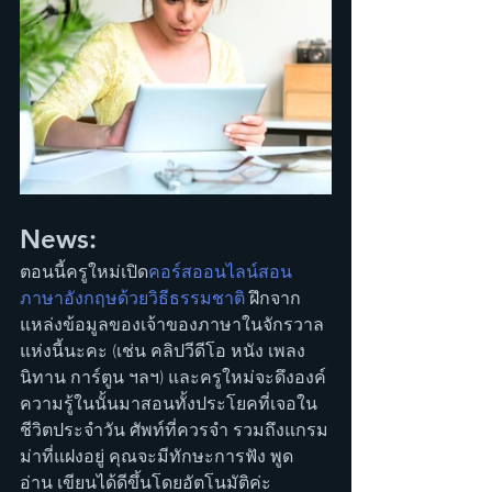
News:
ตอนนี้ครูใหม่เปิด
คอร์สออนไลน์สอน
ภาษาอังกฤษด้วยวิธีธรรมชาติ
 ฝึกจาก
แหล่งข้อมูลของเจ้าของภาษาในจักรวาล
แห่งนี้นะคะ (เช่น คลิปวีดีโอ หนัง เพลง 
นิทาน การ์ตูน ฯลฯ) และครูใหม่จะดึงองค์
ความรู้ในนั้นมาสอนทั้งประโยคที่เจอใน
ชีวิตประจำวัน ศัพท์ที่ควรจำ รวมถึงแกรม
ม่าที่แฝงอยู่ คุณจะมีทักษะการฟัง พูด 
อ่าน เขียนได้ดีขึ้นโดยอัตโนมัติค่ะ