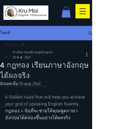
โพสต์
All Posts
KruMai-GoodEnoughEnglish
All Posts
30 ต.ค. 2561
4 กฎทอง เรียนภาษาอังกฤษ
คลิปทั้งหมด
ได้ผลจริง
เทคนิคฝึกภาษา
อัปเดตเมื่อ
30 เม.ย. 2562
ประโยค/คำศัพท์/แกรมม่า
เพลง/คำคม/ขำขัน
4 Golden rules that will help you achieve 
your goal of speaking English fluently. 
ภาษาอังกฤษที่ทำงาน
กฎทอง 4 ข้อที่จะช่วยให้คุณพูดภาษา
ภาษาอังกฤษเด็ก
อังกฤษได้คล่องขึ้นอย่างได้ผลจริง 