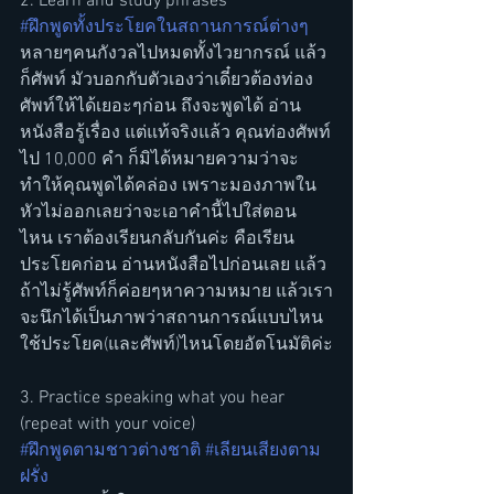
2. Learn and study phrases
#ฝึกพูดทั้งประโยคในสถานการณ์ต่างๆ
หลายๆคนกังวลไปหมดทั้งไวยากรณ์ แล้ว
ก็ศัพท์ มัวบอกกับตัวเองว่าเดี๋ยวต้องท่อง
ศัพท์ให้ได้เยอะๆก่อน ถึงจะพูดได้ อ่าน
หนังสือรู้เรื่อง แต่แท้จริงแล้ว คุณท่องศัพท์
ไป 10,000 คำ ก็มิได้หมายความว่าจะ
ทำให้คุณพูดได้คล่อง เพราะมองภาพใน
หัวไม่ออกเลยว่าจะเอาคำนี้ไปใส่ตอน
ไหน เราต้องเรียนกลับกันค่ะ คือเรียน
ประโยคก่อน อ่านหนังสือไปก่อนเลย แล้ว
ถ้าไม่รู้ศัพท์ก็ค่อยๆหาความหมาย แล้วเรา
จะนึกได้เป็นภาพว่าสถานการณ์แบบไหน
ใช้ประโยค(และศัพท์)ไหนโดยอัตโนมัติค่ะ
3. Practice speaking what you hear 
(repeat with your voice)
#ฝึกพูดตามชาวต่างชาติ
#เลียนเสียงตาม
ฝรั่ง