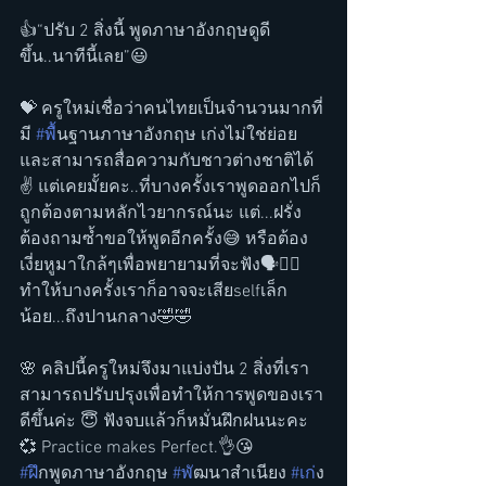
👍“ปรับ 2 สิ่งนี้ พูดภาษาอังกฤษดูดี
ขึ้น..นาทีนี้เลย”😃
💝 ครูใหม่เชื่อว่าคนไทยเป็นจำนวนมากที่
มี 
#พ
ื้นฐานภาษาอังกฤษ เก่งไม่ใช่ย่อย 
และสามารถสื่อความกับชาวต่างชาติได้
✌️ แต่เคยมั้ยคะ..ที่บางครั้งเราพูดออกไปก็
ถูกต้องตามหลักไวยากรณ์นะ แต่...ฝรั่ง
ต้องถามซ้ำขอให้พูดอีกครั้ง😅 หรือต้อง
เงี่ยหูมาใกล้ๆเพื่อพยายามที่จะฟัง🗣👂🏻 
ทำให้บางครั้งเราก็อาจจะเสียselfเล็ก
น้อย...ถึงปานกลาง🤣🤣
🌸 คลิปนี้ครูใหม่จึงมาแบ่งปัน 2 สิ่งที่เรา
สามารถปรับปรุงเพื่อทำให้การพูดของเรา
ดีขึ้นค่ะ 😇 ฟังจบแล้วก็หมั่นฝึกฝนนะคะ 
💞 Practice makes Perfect.👌😘
#ฝ
ึกพูดภาษาอังกฤษ 
#พ
ัฒนาสำเนียง 
#เก
่ง