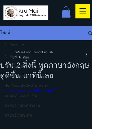
โพสต์
All Posts
KruMai-GoodEnoughEnglish
All Posts
8 พ.ค. 2562
ปรับ 2 สิ่งนี้ พูดภาษาอังกฤษ
คลิปทั้งหมด
ดูดีขึ้น นาทีนี้เลย
เทคนิคฝึกภาษา
ประโยค/คำศัพท์/แกรมม่า
https://youtu.be/MHh4-NglrYY
เพลง/คำคม/ขำขัน
ภาษาอังกฤษที่ทำงาน
ภาษาอังกฤษเด็ก