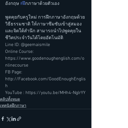
อังกฤษ 
#ฝ
ึกภาษาด้วยตัวเอง 
พูดคุยกับครูใหม่ การฝึกภาษาอังกฤษด้วย
วิธีธรรมชาติ ให้ภาษาซึมซับเข้าสู่สมอง
และจิตใต้สำนึก สามารถนำไปพูดคุยใน
ชีวิตประจำวันได้โดยอัตโนมัติ
Line ID: @geemaismile
Online Course: 
https://www.goodenoughenglish.com/o
nlinecourse
FB Page: 
http://Facebook.com/GoodEnoughEnglis
h
YouTube : https://youtu.be/MHh4-NglrYY
คลิปทั้งหมด
เทคนิคฝึกภาษา