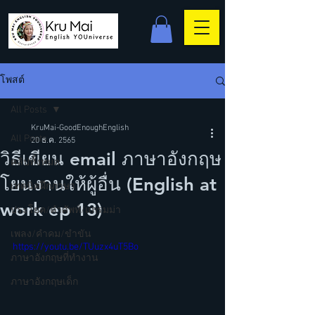
โพสต์
All Posts
KruMai-GoodEnoughEnglish
All Posts
20 ธ.ค. 2565
วิธีเขียน email ภาษาอังกฤษ
คลิปทั้งหมด
โยนงานให้ผู้อื่น (English at
เทคนิคฝึกภาษา
work ep 13)
ประโยค/คำศัพท์/แกรมม่า
เพลง/คำคม/ขำขัน
https://youtu.be/TUuzx4uT5Bo
ภาษาอังกฤษที่ทำงาน
ภาษาอังกฤษเด็ก