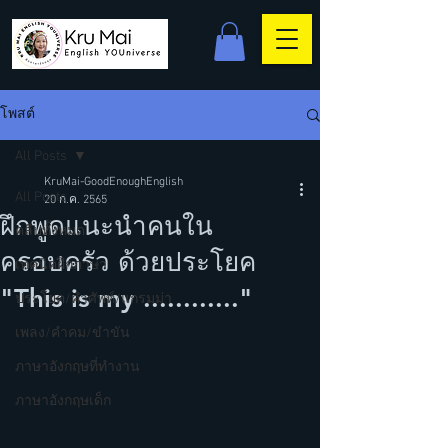
โพสต์
All Posts
KruMai-GoodEnoughEnglish
All Posts
20 ก.ค. 2565
ฝึกพูดแนะนำคนใน
คลิปทั้งหมด
ครอบครัว ด้วยประโยค
เทคนิคฝึกภาษา
"This is my ............"
ประโยค/คำศัพท์/แกรมม่า
เพลง/คำคม/ขำขัน
ภาษาอังกฤษที่ทำงาน
ภาษาอังกฤษเด็ก