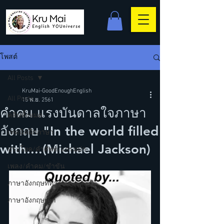
โพสต์
All Posts
KruMai-GoodEnoughEnglish
All Posts
15 พ.ย. 2561
คำคม แรงบันดาลใจภาษา
คลิปทั้งหมด
อังกฤษ "In the world filled
เทคนิคฝึกภาษา
with....(Michael Jackson)
ประโยค/คำศัพท์/แกรมม่า
เพลง/คำคม/ขำขัน
ภาษาอังกฤษที่ทำงาน
ภาษาอังกฤษเด็ก