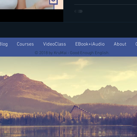
Blog
Courses
VideoClass
EBook+iAudio
About
© 2018 by KruMai - Good Enough English.