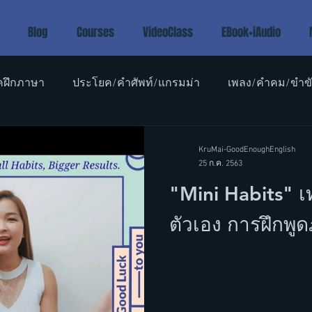
Blog
Courses
VideoClass
EBook+iAudio
คฝึกภาษา
ประโยค/คำศัพท์/แกรมม่า
เพลง/คำคม/ขำข
อังกฤษเด็ก
KruMai-GoodEnoughEnglish
25 ก.ค. 2563
"Mini Habits" 
ตัวเอง การฝึกพู