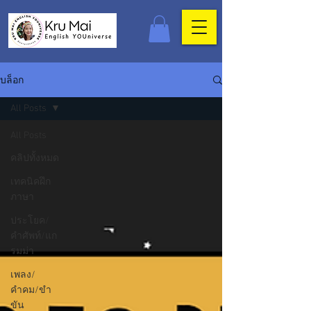
บล็อก
All Posts
All Posts
คลิปทั้งหมด
เทคนิคฝึก
ภาษา
ประโยค/
คำศัพท์/แก
รมม่า
เพลง/
คำคม/ขำ
ขัน