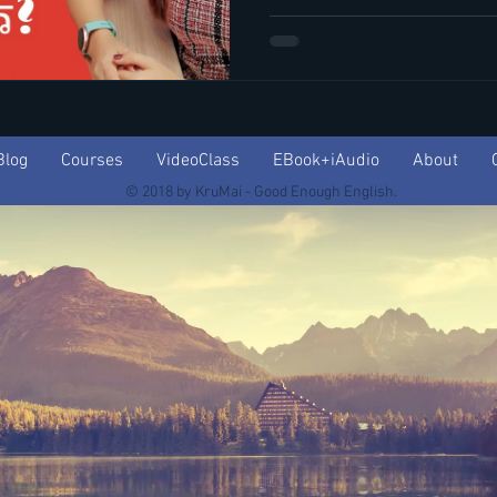
Blog
Courses
VideoClass
EBook+iAudio
About
© 2018 by KruMai - Good Enough English.