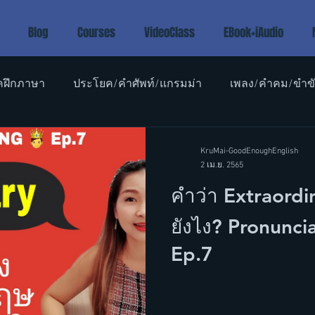
Blog
Courses
VideoClass
EBook+iAudio
คฝึกภาษา
ประโยค/คำศัพท์/แกรมม่า
เพลง/คำคม/ขำข
อังกฤษเด็ก
KruMai-GoodEnoughEnglish
2 เม.ย. 2565
คำว่า Extraordi
ยังไง? Pronunci
Ep.7