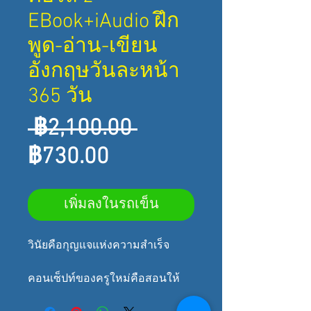
EBook+iAudio ฝึก
พูด-อ่าน-เขียน
อังกฤษวันละหน้า
365 วัน
ราคา
 ฿2,100.00 
ราคา
ปกติ
฿730.00
ขาย
เพิ่มลงในรถเข็น
ลด
วินัยคือกุญแจแห่งความสำเร็จ
คอนเซ็ปท์ของครูใหม่คือสอนให้
คุณจับปลาเป็นนะคะ เรียนรู้ด้วยวิธี