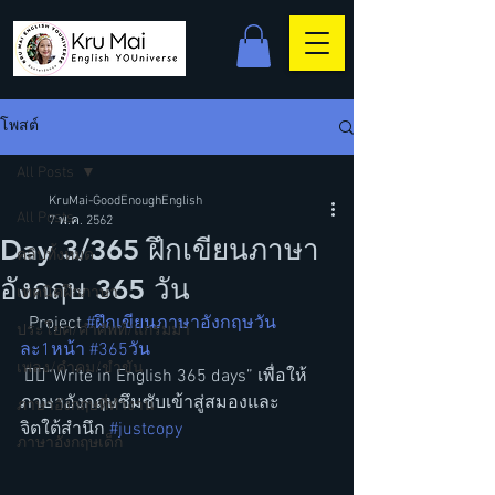
โพสต์
All Posts
KruMai-GoodEnoughEnglish
All Posts
7 พ.ค. 2562
Day 3/365 ฝึกเขียนภาษา
คลิปทั้งหมด
อังกฤษ 365 วัน
เทคนิคฝึกภาษา
  Project 
#ฝึกเขียนภาษาอังกฤษวัน
ประโยค/คำศัพท์/แกรมม่า
ละ1หน้า
#365วัน
เพลง/คำคม/ขำขัน
 ✍🏻“Write in English 365 days” เพื่อให้
ภาษาอังกฤษซึมซับเข้าสู่สมองและ
ภาษาอังกฤษที่ทำงาน
จิตใต้สำนึก 
#justcopy
ภาษาอังกฤษเด็ก