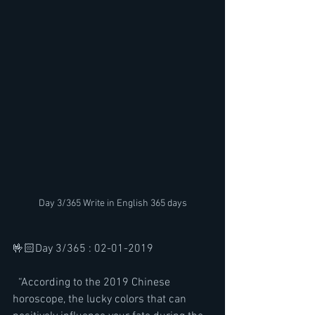
Day 3/365 Write in English 365 days
🤟🏻Day 3/365 : 02-01-2019
  “According to the 2019 Chinese 
horoscope, the lucky colors that can  