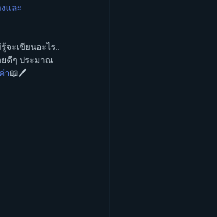
มองและ
รู้จะเขียนอะไร..
มายดีๆ ประมาณ 
ค่า
📖🖊 