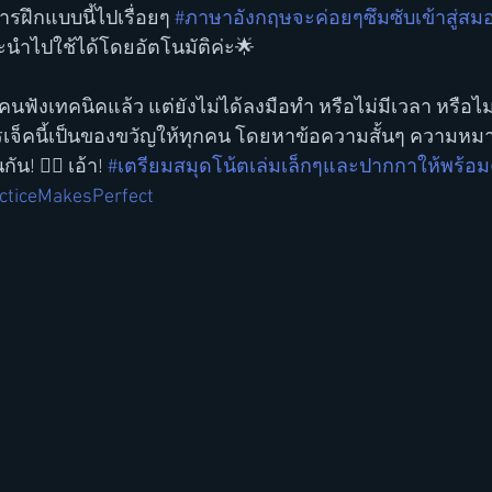
ารฝึกแบบนี้ไปเรื่อยๆ 
#ภาษาอังกฤษจะค่อยๆซึมซับเข้าสู่ส
นำไปใช้ได้โดยอัตโนมัติค่ะ🌟
นฟังเทคนิคแล้ว แต่ยังไม่ได้ลงมือทำ หรือไม่มีเวลา หรือไม่
รเจ็คนี้เป็นของขวัญให้ทุกคน โดยหาข้อความสั้นๆ ความห
ัน! ✍🏻 เอ้า! 
#เตรียมสมุดโน้ตเล่มเล็กๆและปากกาให้พร้อม
cticeMakesPerfect