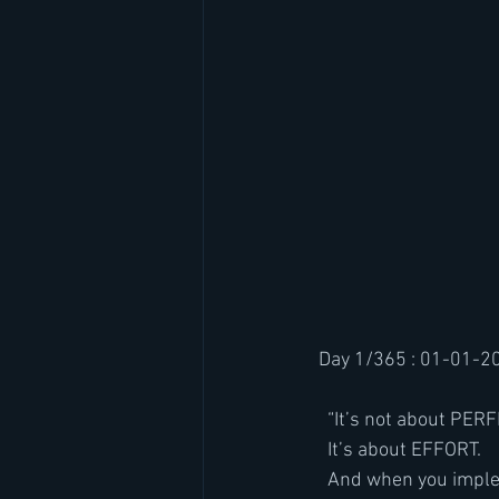
 Day 1/365 : 01-01-2
   “It’s not about PER
   It’s about EFFORT.
   And when you imple