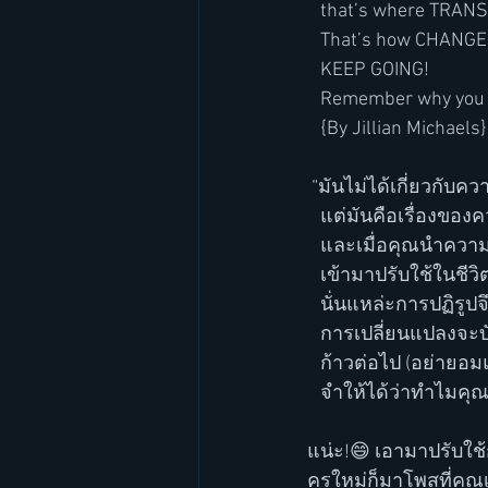
   that’s where TR
   That’s how CHANGE
   KEEP GOING!
   Remember why you 
   {By Jillian Michaels}
 “มันไม่ได้เกี่ยวกับค
   แต่มันคือเรื่องข
   และเมื่อคุณนำคว
   เข้ามาปรับใช้ในชี
   นั่นแหล่ะการปฏิรูป
   การเปลี่ยนแปลงจะบ
   ก้าวต่อไป (อย่ายอม
   จำให้ได้ว่าทำไมคุณถ
แน่ะ!😄 เอามาปรับใช้
ครูใหม่ก็มาโพสที่คุณเ