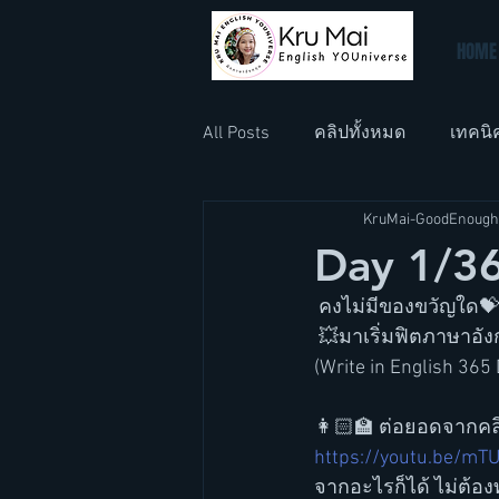
HOME
All Posts
คลิปทั้งหมด
เทคนิ
KruMai-GoodEnough
ภาษาอังกฤษที่ทำงาน
ภาษา
Day 1/36
 คงไม่มีของขวัญใด💝จะ
 💥มาเริ่มฟิตภาษาอังก
(Write in English 365 
👩🏻‍🏫 ต่อยอดจากคลิ
https://youtu.be/mT
จากอะไรก็ได้ ไม่ต้อ