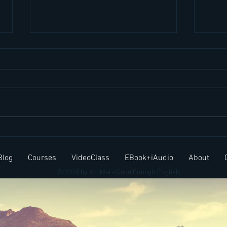
ภาษา
Be patient อดทนกับตัวเอง
คำคมภาษาอังกฤษ
Blog
Courses
VideoClass
EBook+iAudio
About
© 2018 by KruMai - Good Enough English.