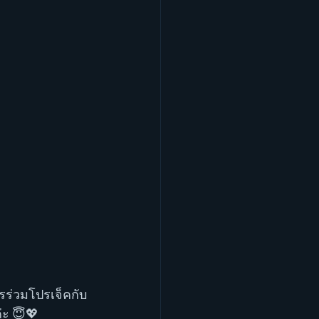
รร่วมโปรเจ็คกับ
่ะ 😇💖