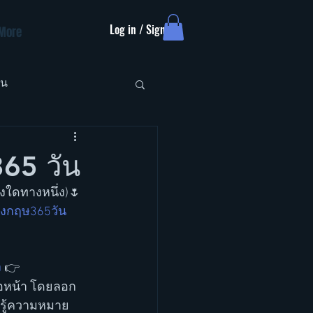
Log in / Sign up
More
ัน
65 วัน
ทางใดทางหนึ่ง)🌷
ังกฤษ365วัน
ง
 👉 
่อหน้า โดยลอก
กรู้ความหมาย 