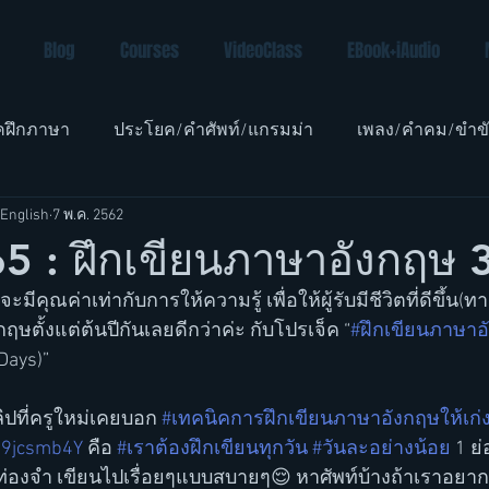
Blog
Courses
VideoClass
EBook+iAudio
คฝึกภาษา
ประโยค/คำศัพท์/แกรมม่า
เพลง/คำคม/ขำข
English
7 พ.ค. 2562
อังกฤษเด็ก
5 : ฝึกเขียนภาษาอังกฤษ 3
มีคุณค่าเท่ากับการให้ความรู้ เพื่อให้ผู้รับมีชีวิตที่ดีขึ้น(
ฤษตั้งแต่ต้นปีกันเลยดีกว่าค่ะ กับโปรเจ็ค “
#ฝึกเขียนภาษาอ
Days)”
ปที่ครูใหม่เคยบอก 
#เทคนิคการฝึกเขียนภาษาอังกฤษให้เก่
U9jcsmb4Y
 คือ 
#เราต้องฝึกเขียนทุกวัน
#วันละอย่างน้อย
 1 ย
งท่องจำ เขียนไปเรื่อยๆแบบสบายๆ😌 หาศัพท์บ้างถ้าเราอยา