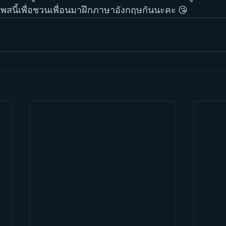
์โพสนี้เพื่อชวนเพื่อนมาฝึกภาษาอังกฤษกันนะคะ 😘 