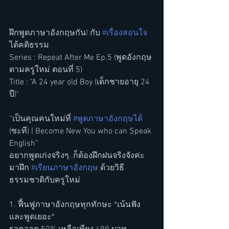
ฝึกพูดภาษาอังกฤษกัน! กับ 
#เรื่องสอนใจ
ได้คติธรรม 
Series : Repeat After Me Ep.5 (พูดอังกฤษ
ตามครูใหม่ ตอนที่ 5)
Title : "A 24 year old Boy (เด็กชายอายุ 24 
ปี)"
“เป็นคุณคนใหม่ที่ 
#พูดภาษาอังกฤษได้
(ซะที) | Become New You who can Speak 
English” 
อยากพูดเก่งจริงๆ..ก็ต้องฝึกฝนจริงจังค่ะ 
มาฝึก 
#เรียนภาษาอังกฤษ
 ด้วยวิธี
ธรรมชาติกับครูใหม่  
1. ฟื้นฟูภาษาอังกฤษทุกทักษะ *เน้นฟัง
และพูดเยอะ*  