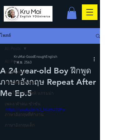
โพสต์
All Posts
KruMai-GoodEnoughEnglish
All Posts
7 พ.ย. 2563
A 24 year-old Boy ฝึกพูด
คลิปทั้งหมด
ภาษาอังกฤษ Repeat After
เทคนิคฝึกภาษา
Me Ep.5
ประโยค/คำศัพท์/แกรมม่า
เพลง/คำคม/ขำขัน
https://youtu.be/k3_MUmJ73Pw
ภาษาอังกฤษที่ทำงาน
ภาษาอังกฤษเด็ก