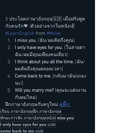
5 ประโยคภาษาอังกฤษ🇬🇧 เมื่อฝรั่งพูด
กับคนรัก💗 (ตัวอย่างจากในหนัง)✌
#LearnEnglish
 from 
#Movie
I miss you.
 [ฉัน/ผมคิดถึงคุณ]
I only have eyes for you. 
[ในสายตา
ฉัน/ผมมีคุณเพียงคนเดียว]
I think about you all the time. 
[ฉัน/
ผมคิดถึงคุณตลอดเวลา]
Come back to me. 
[กลับมาฉัน(เถอะ
นะ)]
Will you marry me?
 [คุณจะแต่งงาน
กับผมไหม]
ฝึกภาษาอังกฤษกับครูใหม่ 
คลิ๊ก! 
เรียน ภาษาอังกฤษ
ฝึก ภาษาอังกฤษ
ทักษะการฟัง ภาษาอังกฤษ
หนัง
i miss you
I only have eyes for you แปล
come back to me แปล