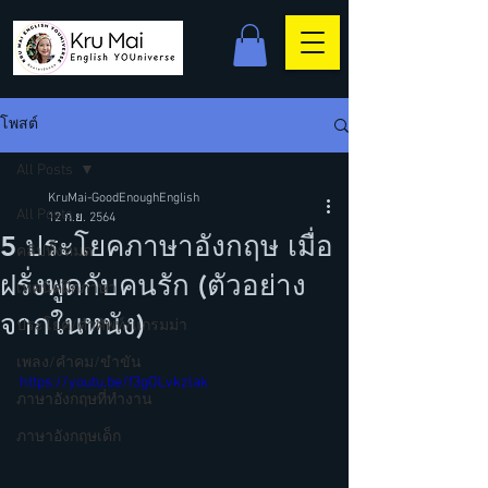
โพสต์
All Posts
KruMai-GoodEnoughEnglish
All Posts
12 ก.ย. 2564
5 ประโยคภาษาอังกฤษ เมื่อ
คลิปทั้งหมด
ฝรั่งพูดกับคนรัก (ตัวอย่าง
เทคนิคฝึกภาษา
จากในหนัง)
ประโยค/คำศัพท์/แกรมม่า
เพลง/คำคม/ขำขัน
https://youtu.be/f3gOLvkzlak
ภาษาอังกฤษที่ทำงาน
ภาษาอังกฤษเด็ก