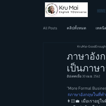
HOME
All Posts
คลิปทั้งหมด
เทคนิ
KruMai-GoodEnough
ภาษาอังกฤษที่ทำงาน
ภาษา
ภาษาอังก
เป็นภาษาธ
อัปเดตเมื่อ
30 เม.ย. 2562
“More Formal Busines
#ภาษาอังกฤษในที่ท
👩🏻‍💼  เมื่อเราอยู่