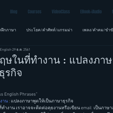
Blog
Courses
VideoClass
EBook+iAudio
คฝึกภาษา
ประโยค/คำศัพท์/แกรมม่า
เพลง/คำคม/ขำข
English
29 ธ.ค. 2561
อังกฤษเด็ก
ฤษในที่ทำงาน : แปลงภาษา
ุรกิจ
s English Phrases”
ำงาน
 : แปลงภาษาพูดให้เป็นภาษาธุรกิจ
ในที่ทำงาน เราอาจจะติดต่อคุยงานหรือเขียน email  เป็นภาษา