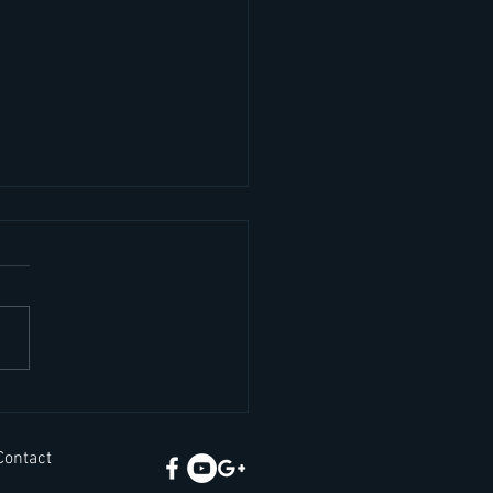
iration usually comes
ng work คำคมภาษา
Contact
ฤษ แรงบันดาลใจ