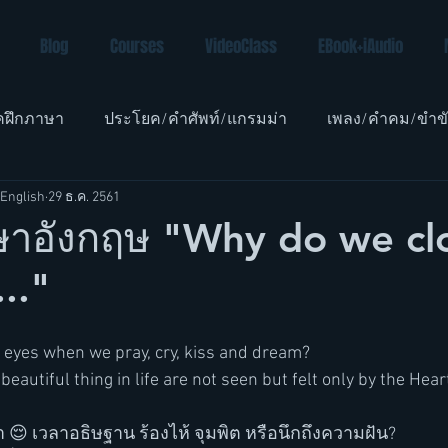
Blog
Courses
VideoClass
EBook+iAudio
คฝึกภาษา
ประโยค/คำศัพท์/แกรมม่า
เพลง/คำคม/ขำข
English
29 ธ.ค. 2561
อังกฤษเด็ก
าอังกฤษ "Why do we cl
.."
 eyes when we pray, cry, kiss and dream? 
eautiful thing in life are not seen but felt only by the Heart
 😌 เวลาอธิษฐาน ร้องไห้ จุมพิต หรือนึกถึงความฝัน?