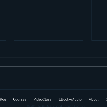
Insp
คำคมภาษาอังกฤษ #นกอินทรีย์
duri
#Eagle
Blog
Courses
VideoClass
EBook+iAudio
About
อังก
© 2018 by KruMai - Good Enough English.