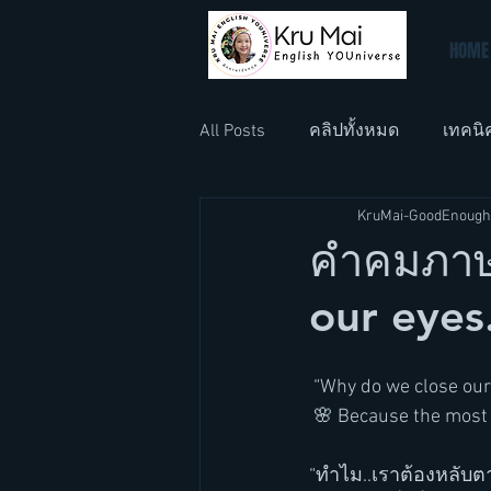
HOME
All Posts
คลิปทั้งหมด
เทคนิ
KruMai-GoodEnough
ภาษาอังกฤษที่ทำงาน
ภาษา
คำคมภาษ
our eyes.
 “Why do we close our
 🌸 Because the most b
“ทำไม..เราต้องหลับตา