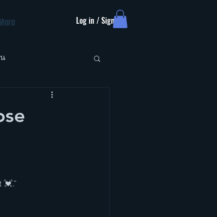
Log in / Sign up
More
ัน
ose
 💓.”